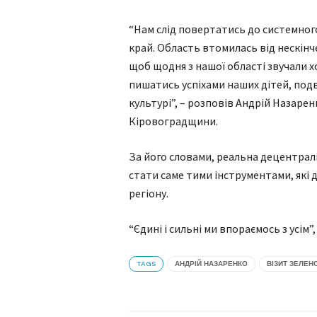
“Нам слід повертатись до системного
край. Область втомилась від нескін
щоб щодня з нашої області звучали х
пишатись успіхами наших дітей, подви
культурі”, – розповів Андрій Назарен
Кіровоградщини.
За його словами, реальна децентралі
стати саме тими інструментами, які
регіону.
“Єдині і сильні ми впораємось з усім
TAGS
АНДРІЙ НАЗАРЕНКО
ВІЗИТ ЗЕЛЕН