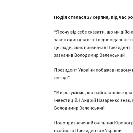
Подія сталася 27 серпня, під час р
“Я хочу від себе сказати, що ми дійсн
закон один для всіх і відповідальніс
це люди, яких призначав Президент. 
зазначив Володимир Зеленський.
Президент України побажав новому г
посаді”.
“Ми розуміємо, що найголовніше для
інвестицій. І Андрій Назаренко знає, 
Володимир Зеленський.
Новопризначений очільник Кіровогр
особисто Президентом України.