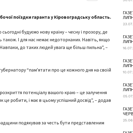
30.07
ГАЗЕ
обочої поїздки гаранта у Кіровоградську область.
ЛИПН
23.07
о сьогодні будуємо нову країну – чесну і прозору, де
ГАЗЕ
ть також. І для нас немає недоторканих. Навіть, якщо
ЛИПН
Навпаки, до таких людей увага ще більш пильна”, –
16.07
ГАЗЕ
ЛИПН
убернатору “пам’ятати про це кожного дня на своїй
10.07
ГАЗЕ
ЛИПН
 розкриття потенціалу вашого краю – це залучення
05.07
як це робити, і має в цьому успішний досвід”, – додав
ГАЗЕ
ЧЕРВ
25.06
адщини подякував за честь бути представленим