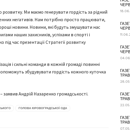
ГАЗЕ
ЧЕРВ
 розвитку. Ми маємо генерувати гордість за рідний
18.06
ченних негативів. Нам потрібно просто працювати,
ГАЗЕ
ороші новини. Новини, які будуть змушувати нас
ЧЕРВ
гами наших захисників, успіхами в спорті і
11.06
ко під час презентації Стратегії розвитку
ГАЗЕ
ЧЕРВ
04.06
зація і сильні команди в кожній громаді повинні
ГАЗЕ
 допоможуть збудувувати гордість кожного куточка
ТРАВ
28.05
”, – заявив Андрій Назаренко громадськості.
ГАЗЕ
ТРАВ
22.05
СЬКОГО
ГОЛОВА КІРОВОГРАДСЬКОЇ ОДА
ГАЗЕ
ТРАВ
07.05