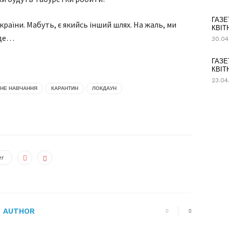
ГАЗЕ
раїни. Мабуть, є якийсь інший шлях. На жаль, ми
КВІТ
еде…
30.04
ГАЗЕ
КВІТ
23.04
ЙНЕ НАВЧАННЯ
КАРАНТИН
ЛОКДАУН
er
 AUTHOR