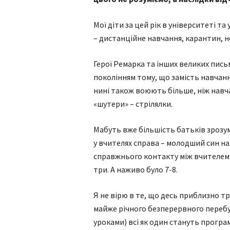
Мої діти за цей рік в університеті та
– дистанційне навчання, карантин, не
Герої Ремарка та інших великих пис
поколінням тому, що замість навчан
нині також воюють більше, ніж навча
«шутери» – стрілялки.
Мабуть вже більшість батьків зрозум
у вчителях справа – молодший син нав
справжнього контакту між вчителем 
три. А наживо було 7-8.
Я не вірю в те, що десь приблизно т
майже річного безперервного перебу
уроками) всі як один стануть програм