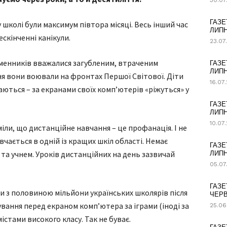
30.07
ГАЗЕ
 у школі були максимум півтора місяці. Весь інший час
ЛИПН
скінченні канікули.
23.07
ьменників вважалися загубленим, втраченим
ГАЗЕ
ЛИПН
ня вони воювали на фронтах Першої Світової. Діти
16.07
ються – за екранами своїх комп’ютерів «ріжуться» у
ГАЗЕ
ЛИПН
10.07
іли, що дистанційне навчання – це профанація. І не
чається в одній із кращих шкіл області. Немає
ГАЗЕ
та учнем. Уроків дистанційних на день зазвичай
ЛИПН
05.07
ГАЗЕ
ри з половиною мільйони українських школярів після
ЧЕРВ
вання перед екраном комп’ютера за іграми (іноді за
25.06
істами високого класу. Так не буває.