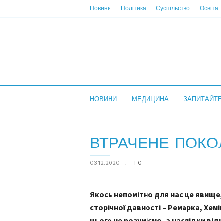
Новини
Політика
Суспільство
Освіта
НС
НОВИНИ
МЕДИЦИНА
ЗАПИТАЙТ
ВТРАЧЕНЕ ПОКО
03.12.2020
0
Якось непомітно для нас це явище,
сторічної давності – Ремарка, Хем
цього не розуміємо, а наслідки від