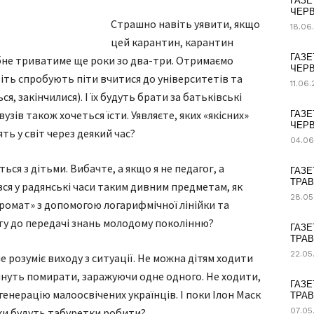
ГАЗЕ
ЧЕРВ
Страшно навіть уявити, якщо
18.06
цей карантин, карантин
ГАЗЕ
ібне триватиме ще роки зо два-три. Отримаємо
ЧЕРВ
віть спробують піти вчитися до університетів та
11.06
ся, закінчилися). І їх будуть брати за батьківські
зів також хочеться їсти. Уявляєте, яких «якісних»
ГАЗЕ
ЧЕРВ
ть у світ через деякий час?
04.06
ься з дітьми. Вибачте, а якщо я не педагог, а
ГАЗЕ
ТРАВ
ся у радянські часи таким дивним предметам, як
28.05
ромат» з допомогою логарифмічної лінійки та
сту до передачі знань молодому поколінню?
ГАЗЕ
ТРАВ
22.05
 розуміє виходу з ситуації. Не можна дітям ходити
очнуть помирати, заражуючи одне одного. Не ходити,
ГАЗЕ
енерацію малоосвічених українців. І поки Ілон Маск
ТРАВ
ки будуть табуретки робити?
07.05