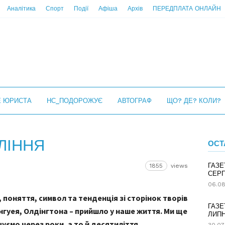
Аналітика
Спорт
Події
Афіша
Архів
ПЕРЕДПЛАТА ОНЛАЙН
Е ЮРИСТА
НС_ПОДОРОЖУЄ
АВТОГРАФ
ЩО? ДЕ? КОЛИ?
ЛІННЯ
ОСТ
ГАЗЕ
1855
views
СЕРП
06.08
 поняття, символ та тенденція зі сторінок творів
ГАЗЕ
інгуея, Олдінгтона – прийшло у наше життя. Ми ще
ЛИПН
чуємо через роки, а то й десятиліття.