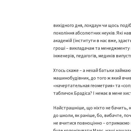
вихідного дня, локдаун чи щось под
покоління абсолютних неуків. Які на
академій (інститути в нас вже, здаєть
гроші – викладачам та менеджменту ву
інженерів, педагогів, медиків випустя
Хтось скаже – а нехай батьки займают
машинобудівник, до того ж який вчив
«начертательная геометрия» та «соп
табличок Брадіса? І немає в мене хи
Найстрашніше, що ніхто не бачить, не
до школи, як раніше, бо, вибачте, п
не вчитися повноцінно – отримаємо г
буде колонізувати Марс, наші нащад