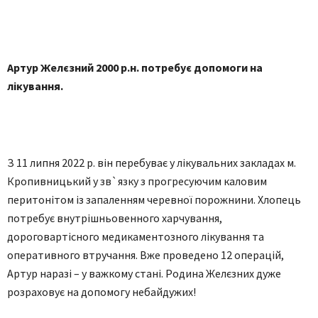
Артур Желєзний 2000 р.н. потребує допомоги на
лікування.
З 11 липня 2022 р. він перебуває у лікувальних закладах м.
Кропивницький у зв`язку з прогресуючим каловим
перитонітом із запаленням черевної порожнини. Хлопець
потребує внутрішньовенного харчування,
дороговартісного медикаментозного лікування та
оперативного втручання. Вже проведено 12 операцій,
Артур наразі – у важкому стані. Родина Желєзних дуже
розраховує на допомогу небайдужих!