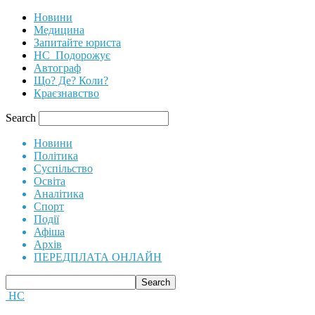
Новини
Медицина
Запитайте юриста
НС_Подорожує
Автограф
Що? Де? Коли?
Краєзнавство
Search
Новини
Політика
Суспільство
Освіта
Аналітика
Спорт
Події
Афіша
Архів
ПЕРЕДПЛАТА ОНЛАЙН
НС