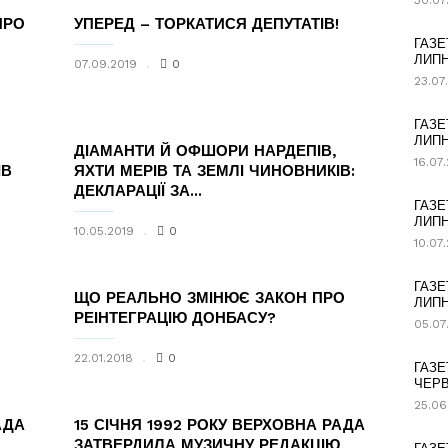
30.07
ПРО
УПЕРЕД – ТОРКАТИСЯ ДЕПУТАТІВ!
ГАЗЕ
ЛИПН
07.09.2019
0
23.07
ГАЗЕ
ЛИПН
ДІАМАНТИ Й ОФШОРИ НАРДЕПІВ,
16.07
ІВ
ЯХТИ МЕРІВ ТА ЗЕМЛІ ЧИНОВНИКІВ:
ДЕКЛАРАЦІЇ ЗА...
ГАЗЕ
ЛИПН
10.05.2019
0
10.07
ГАЗЕ
ЩО РЕАЛЬНО ЗМІНЮЄ ЗАКОН ПРО
ЛИПН
РЕІНТЕГРАЦІЮ ДОНБАСУ?
05.07
22.01.2018
0
ГАЗЕ
ЧЕРВ
25.06
АДА
15 СІЧНЯ 1992 РОКУ ВЕРХОВНА РАДА
ЗАТВЕРДИЛА МУЗИЧНУ РЕДАКЦІЮ