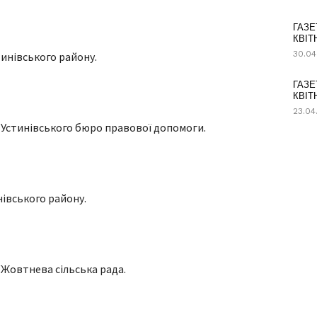
ГАЗЕ
КВІТ
30.04
тинівського району.
ГАЗЕ
КВІТ
23.04
Устинівського бюро правової допомоги.
івського району.
Жовтнева сільська рада.