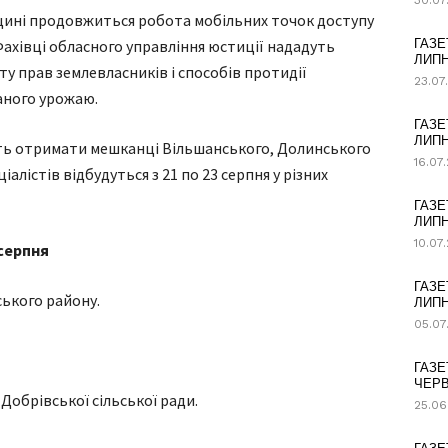
30.07
щині продовжиться робота мобільних точок доступу
Фахівці обласного управління юстиції нададуть
ГАЗЕ
ЛИПН
у прав землевласників і способів протидії
23.07
аного урожаю.
ГАЗЕ
ЛИПН
ть отримати мешканці Вільшанського, Долинського
16.07
іалістів відбудуться з 21 по 23 серпня у різних
ГАЗЕ
ЛИПН
10.07
 серпня
ГАЗЕ
ського району.
ЛИПН
05.07
ГАЗЕ
ЧЕРВ
обрівської сільської ради.
25.06