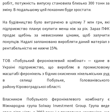
робіт, потужність випуску становила близько 300 тонн за
зміну. В подальшому цей показник буде зростати.
На будівництво було витрачено в цілому 7 млн ​​грн, які
підприємство планує окупити менш ніж за рік. Зараз ПФК
продає щебінь за невисокими цінами, щоб залучити
покупців. Надалі заплановано виробляти даний матеріал з
рентабельністю не нижче 15%.
ТОВ «Побузький феронікелевий комбінат» — єдине в
Україні підприємство, що виробляє в промисловому
масштабі феронікель з бідних окиснених нікельміських руд
в селищі Побузьке, Голованівського
району Кіровоградської області.
Власником Побузького феронікелевого комбінату є
Міжнародна група Solway Investment Group. Група веде
свою діяльність з 2002 року і є приватною компанією, що