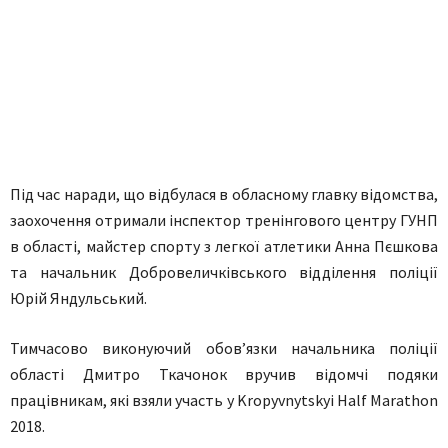
Під час наради, що відбулася в обласному главку відомства,
заохочення отримали інспектор тренінгового центру ГУНП
в області, майстер спорту з легкої атлетики Анна Пєшкова
та начальник Добровеличківського відділення поліції
Юрій Яндульський.
Тимчасово виконуючий обов’язки начальника поліції
області Дмитро Ткачонок вручив відомчі подяки
працівникам, які взяли участь у Kropyvnytskyi Наlf Маrathon
2018.