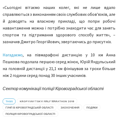
«Сьогодні вітаємо наших колег, які не лише вдало
справляються з виконанням своїх службових обов’язків, але
й доводять на власному прикладі, що попри робочі
навантаження можна і потрібно знаходити час для занять
спортом та підтримання здорового способу життя», –
зазначив Дмитро Георгійович, звертаючись до присутніх.
Нагадаємо
, на півмарафоні дистанцію у 10 км Анна
Пєшкова подолала першою серед жінок, Юрій Яндульський
на головній дистанції у 21,1 км фінішував за трохи більше
ніж 2 години серед понад 30 інших учасників.
Сектор комунікації поліції Кіровоградської області
TAGS
KROPYVNYTSKYI НАLF МАRATHON 2018
ГУНП В КІРОВОГРАДСЬКІЙ ОБЛАСТІ
ЗАОХОЧЕННЯ
ПОДЯКИ
ПОЛІЦІЯ КІРОВОГРАДСЬКОЇ ОБЛАСТІ