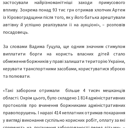
застосували найрізноманітніші заходи примусового
впливу. Зокрема понад 93 тис грн отримав хлопчик Артем
із Кіровоградщини після того, як у його батька арештували
автівку й успішно реалізували її на аукціоні», – розповів
посадовець.
За словами Вадима Гуцула, ще одним значним стимулом
виплатити борги на користь власних дітей стало
обмеження боржників у праві залишати територію України,
керувати транспортними засобами, користуватися зброєю
та полювати.
«Такі заборони отримали більше 4 тисяч мешканців
області. Окрім цього, було складено 1 814 адміністративних
протоколів про вчинення боржниками адміністративних
правопорушень. І наразі 414 неплатник отримав покарання
у вигляді виконання суспільно корисних робіт, оплату за які
спрямують на погашення заборгованості перед дітьми», –