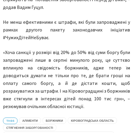
додав Вадим Гуцул.
Не менш ефективними є штрафи, які були запроваджені у
рамках другого пакету законодавчих ініціатив
#ЧужихДітейНеБуває.
«Хоча санкції у розмірі від 20% до 50% від суми боргу були
запроваджені лише в серпні минулого року, це суттєво
вплинуло на свідомість боржників, адже тепер їм
доводиться думати не тільки про те, де брати гроші на
оплату самого боргу, а й де дістати кошти, щоб
розрахуватися за штрафи. І на Кіровоградщині з боржників
вже стягнули в інтересах дітей понад 100 тис грн», –
резюмував очільник обласної юстиції.
TAGS
АЛІМЕНТИ
БОРЖНИКИ
КІРОВОГРАДСЬКА ОБЛАСТЬ
СТЯГНЕННЯ ЗАБОРГОВАНОСТІ