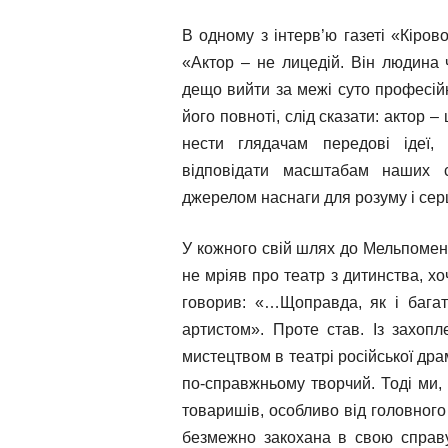
В одному з інтерв’ю газеті «Кіров
«Актор – не лицедій. Він людина ч
дещо вийти за межі суто професійн
його повноті, слід сказати: актор 
нести глядачам передові ідеї,
відповідати масштабам наших с
джерелом наснаги для розуму і сер
У кожного свій шлях до Мельпомени.
не мріяв про театр з дитинства, х
говорив: «…Щоправда, як і багат
артистом». Проте став. Із захопл
мистецтвом в театрі російської дра
по-справжньому творчий. Тоді ми, 
товаришів, особливо від головного
безмежно закохана в свою справ