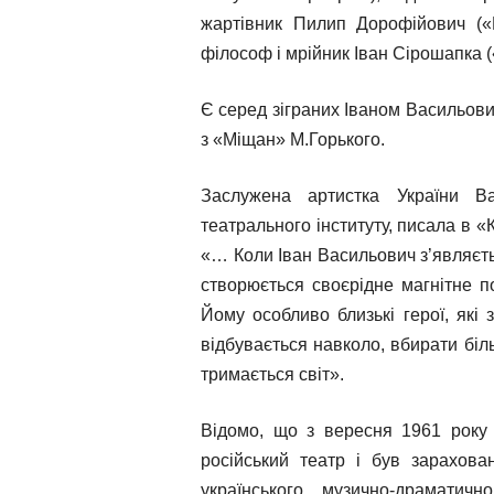
жартівник Пилип Дорофійович («Гр
філософ і мрійник Іван Сірошапка
Є серед зіграних Іваном Васильови
з «Міщан» М.Горького.
Заслужена артистка України В
театрального інституту, писала в «
«… Коли Іван Васильович з’являєтьс
створюється своєрідне магнітне п
Йому особливо близькі герої, які 
відбувається навколо, вбирати біль
тримається світ».
Відомо, що з вересня 1961 року
російський театр і був зарахова
українського музично-драматич