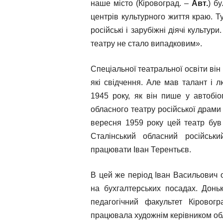
наше місто (Кіровоград. –
Авт.
) б
центрів культурного життя краю. Т
російські і зарубіжні діячі культу
театру не стало випадковим».
Спеціальної театральної освіти він 
які свідчення. Але мав талант і л
1945 року, як він пише у автобіо
обласного театру російської драми 
вересня 1959 року цей театр був
Сталінський обласний російськ
працювати Іван Терентьєв.
В цей же період Іван Васильович
на бухгалтерських посадах. Доньк
педагогічний факультет Кіровогр
працювала художнім керівником об