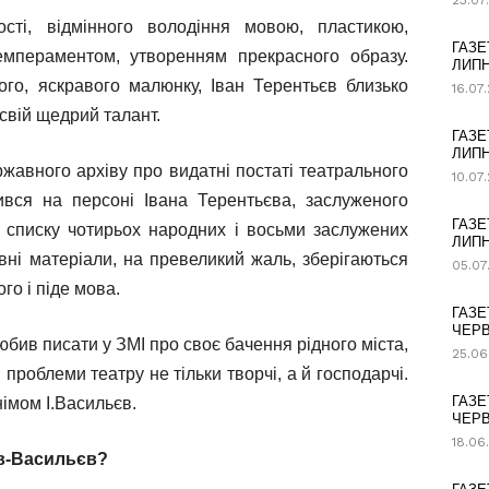
23.07
сті, відмінного володіння мовою, пластикою,
ГАЗЕ
емпераментом, утворенням прекрасного образу.
ЛИПН
ого, яскравого малюнку, Іван Терентьєв близько
16.07
свій щедрий талант.
ГАЗЕ
ЛИПН
жавного архіву про видатні постаті театрального
10.07
вся на персоні Івана Терентьєва, заслуженого
ГАЗЕ
 списку чотирьох народних і восьми заслужених
ЛИПН
вні матеріали, на превеликий жаль, зберігаються
05.07
го і піде мова.
ГАЗЕ
ЧЕРВ
юбив писати у ЗМІ про своє бачення рідного міста,
25.06
 проблеми театру не тільки творчі, а й господарчі.
ГАЗЕ
імом І.Васильєв.
ЧЕРВ
18.06
єв-Васильєв?