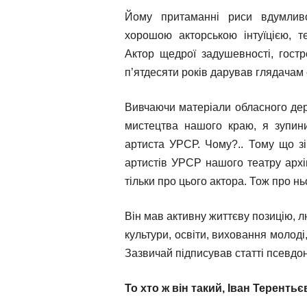
Йому притаманні риси вдумливо
хорошою акторською інтуїцією, т
Актор щедрої задушевності, гостр
п’ятдесяти років дарував глядачам 
Вивчаючи матеріали обласного дер
мистецтва нашого краю, я зупини
артиста УРСР. Чому?.. Тому що зі
артистів УРСР нашого театру архі
тільки про цього актора. Тож про ньо
Він мав активну життєву позицію, л
культури, освіти, виховання молоді,
Зазвичай підписував статті псевдон
То хто ж він такий, Іван Теренть