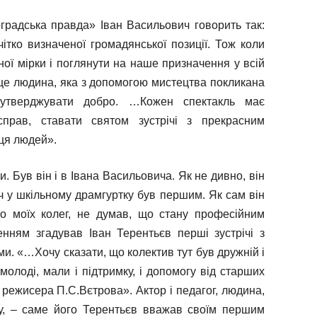
оградська правда» Іван Васильович говорить так:
ітко визначеної громадянської позиції. Тож коли
ої мірки і поглянути на наше призначення у всій
– це людина, яка з допомогою мистецтва покликана
 утверджувати добро. …Кожен спектакль має
прав, ставати святом зустрічі з прекрасним
ця людей».
 Був він і в Івана Васильовича. Як не дивно, він
оч у шкільному драмгуртку був першим. Як сам він
о моїх колег, не думав, що стану професійним
енням згадував Іван Терентьєв перші зустрічі з
ми. «…Хочу сказати, що колектив тут був дружній і
молоді, мали і підтримку, і допомогу від старших
 режисера П.С.Вєтрова». Актор і педагог, людина,
у, – саме його Терентьєв вважав своїм першим