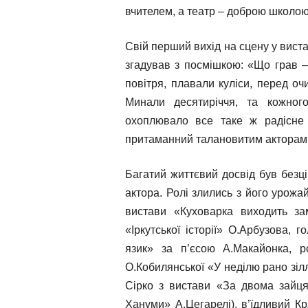
вчителем, а театр – доброю школою
Свій перший вихід на сцену у виста
згадував з посмішкою: «Що грав –
повітря, плавали куліси, перед очи
Минали десятиріччя, та кожног
охоплювало все таке ж радісне
притаманний талановитим акторам
Багатий життєвий досвід був безц
актора. Ролі злились з його урожа
вистави «Куховарка виходить за
«Іркутської історії» О.Арбузова, 
язик» за п’єсою А.Макайонка, ро
О.Кобилянської «У неділю рано зіл
Сірко з вистави «За двома зайця
Хануми» А.Цегарелі), в’їдливий К