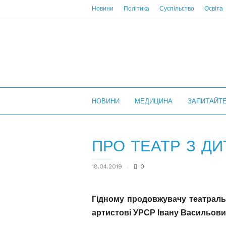
Новини
Політика
Суспільство
Освіта
НС
НОВИНИ
МЕДИЦИНА
ЗАПИТАЙТ
ПРО ТЕАТР З Д
18.04.2019
0
Гідному продовжувачу театраль
артистові УРСР Івану Васильов