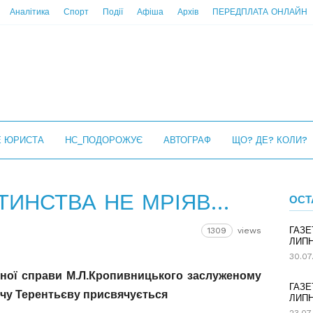
Аналітика
Спорт
Події
Афіша
Архів
ПЕРЕДПЛАТА ОНЛАЙН
Е ЮРИСТА
НС_ПОДОРОЖУЄ
АВТОГРАФ
ЩО? ДЕ? КОЛИ?
ИТИНСТВА НЕ МРІЯВ…
ОСТ
ГАЗЕ
1309
views
ЛИПН
30.07
ної справи М.Л.Кропивницького заслуженому
ГАЗЕ
ичу Терентьєву присвячується
ЛИПН