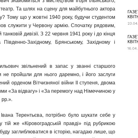
вич знайомиться з мистецтвом Ігоря Ільїнського,
– театр. Та шлях на сцену для майбутнього актора
ГАЗЕ
у? Тому що у жовтні 1940 року, будучи студентом
КВІТ
23.04
ішов служити у Червону армію. Спочатку рядовим,
анковій дивізії. З 22 червня 1941 року і до кінця
ГАЗЕ
 Південно-Західному, Брянському, Західному і
КВІТ
16.04
ильович звільнений в запас у званні старшого
и не пройшли для нього даремно, і його заслуги
ений орденом Вітчизняної війни ІІ ступеня, двома
ми «За відвагу» і «За перемогу над Німеччиною у
 рр.».
 Івана Терентьєва, потрібно було шукати себе у
 тій же «Кіровоградській правді» під рубрикою
уду заглиблюватися в історію, нагадаю лише, що