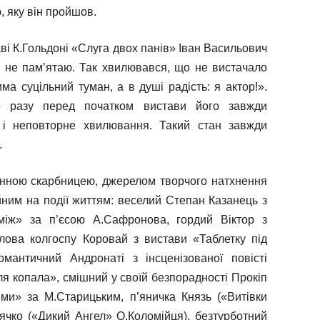
, яку він пройшов.
ві К.Гольдоні «Слуга двох панів» Іван Васильович
 не пам’ятаю. Так хвилювався, що не вистачало
ма суцільний туман, а в душі радість: я актор!».
о разу перед початком вистави його завжди
 і неповторне хвилювання. Такий стан завжди
.
інною скарбницею, джерелом творчого натхнення
йним на події життям: веселий Степан Казанець з
між» за п’єсою А.Сафронова, гордий Віктор з
голова колгоспу Коровай з вистави «Таблетку під
мантичний Андронаті з інсценізованої повісті
ля копала», смішний у своїй безпорадності Прокіп
ми» за М.Старицьким, п’яничка Князь («Витівки
рячко («Дикий Ангел» О.Коломійця), безтурботний