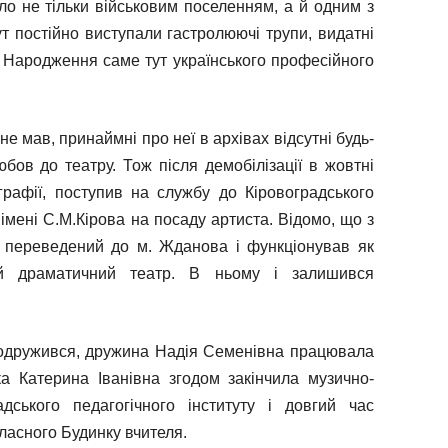
уло не тільки військовим поселенням, а й одним з
ут постійно виступали гастролюючі трупи, видатні
ри. Народження саме тут українського професійного
не мав, принаймні про неї в архівах відсутні будь-
юбов до театру. Тож після демобілізації в жовтні
графії, поступив на службу до Кіровоградського
імені С.М.Кірова на посаду артиста. Відомо, що з
 переведений до м. Жданова і функціонував як
ий драматичний театр. В ньому і залишився
 одружився, дружина Надія Семенівна працювала
а Катерина Іванівна згодом закінчила музично-
адського педагогічного інституту і довгий час
ласного Будинку вчителя.