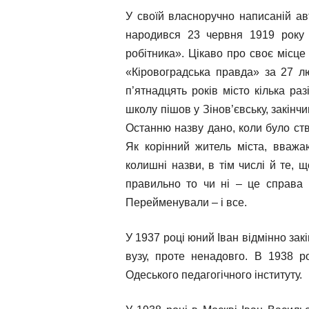
У своїй власноручно написаній авт
народився 23 червня 1919 року у
робітника». Цікаво про своє місце
«Кіровоградська правда» за 27 лю
п’ятнадцять років місто кілька ра
школу пішов у Зінов’євську, закінчив
Останню назву дано, коли було ств
Як корінний житель міста, вважа
колишні назви, в тім числі й те, 
правильно то чи ні – це справа 
Перейменували – і все.
У 1937 році юний Іван відмінно закі
вузу, проте ненадовго. В 1938 р
Одеського педагогічного інституту.