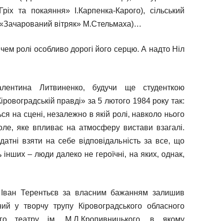
іх та покаяння» І.Карпенка-Карого), сільський
 («Зачарований вітряк» М.Стельмаха)…
чем ролі особливо дорогі його серцю. А надто Ніл
алентина Литвиненко, будучи ще студенткою
Кіровоградській правді» за 5 лютого 1984 року так:
я на сцені, незалежно в якій ролі, навколо нього
оле, яке впливає на атмосферу вистави взагалі.
здатні взяти на себе відповідальність за все, що
 інших – люди далеко не героїчні, на яких, однак,
 Іван Терентьєв за власним бажанням залишив
ний у творчу трупу Кіровоградського обласного
ного театру ім. М.Л.Кропивницького, в якому