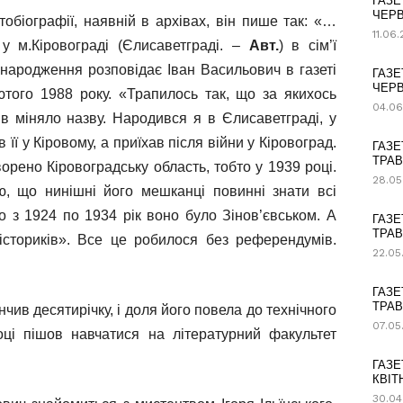
ГАЗЕ
ЧЕРВ
обіографії, наявній в архівах, він пише так: «…
11.06
 м.Кіровограді (Єлисаветграді. –
Авт.
) в сім’ї
 народження розповідає Іван Васильович в газеті
ГАЗЕ
ЧЕРВ
того 1988 року. «Трапилось так, що за якихось
04.06
зів міняло назву. Народився я в Єлисаветграді, у
 її у Кіровому, а приїхав після війни у Кіровоград.
ГАЗЕ
ТРАВ
орено Кіровоградську область, тобто у 1939 році.
28.05
ю, що нинішні його мешканці повинні знати всі
що з 1924 по 1934 рік воно було Зінов’євськом. А
ГАЗЕ
ТРАВ
істориків». Все це робилося без референдумів.
22.05
ГАЗЕ
ТРАВ
нчив десятирічку, і доля його повела до технічного
07.05
оці пішов навчатися на літературний факультет
ГАЗЕ
КВІТ
30.04