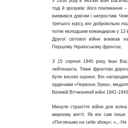
У 1938 році в Москві Іван Васильо
тоді й зрозумів: його покликання 
виявився довгим і непростим. Чом
третього курсу, він добровільно п
потім молодшим командиром у 12-й т
Другої світової війни воював на
Першому Українському фронтах.
З 15 серпня 1945 року Іван Вас
лейтенанта. Тяжкі фронтові дорог
були високо оцінені. Він нагородж
орденами «Червона Зірка», медаля
Великій Вітчизняній війні 1941-1945
Минули страхіття війни для воїна
мирному житті. Як він сам пише у
«Погляньмо на себе збоку»:
«…Не б