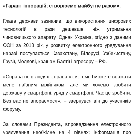
«Гарант інновацій: створюємо майбутнє разом».
Глава держави зазначив, що використання цифрових
технологій в рази дешевше, ніж утримання
чиновницького апарату. Однак Україна, згідно з даними
ООН за 2018 рік, у розвитку електронного урядування
наразі поступається Казахстану, Білорусі, Узбекистану,
Грузії, Молдові, країнам Балтії і агресору – РФ.
«Справа не в людях, справа у системі. І можете вважати
мене наївним мрійником, але ми хочемо зробити
державу у смартфоні, уряд у смартфоні. Час це зробити.
Без вас не впораємося», – звернувся він до учасників
форуму.
За словами Президента, впровадження електронного
урядування необхідне на 4 рівнях: інформація про