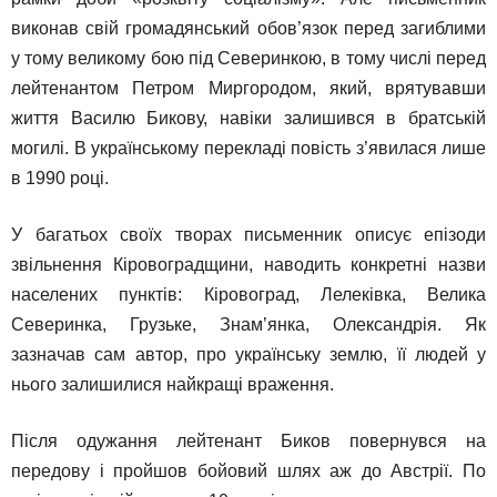
виконав свій громадянський обов’язок перед загиблими
у тому великому бою під Северинкою, в тому числі перед
лейтенантом Петром Миргородом, який, врятувавши
життя Василю Бикову, навіки залишився в братській
могилі. В українському перекладі повість з’явилася лише
в 1990 році.
У багатьох своїх творах письменник описує епізоди
звільнення Кіровоградщини, наводить конкретні назви
населених пунктів: Кіровоград, Лелеківка, Велика
Северинка, Грузьке, Знам’янка, Олександрія. Як
зазначав сам автор, про українську землю, її людей у
нього залишилися найкращі враження.
Після одужання лейтенант Биков повернувся на
передову і пройшов бойовий шлях аж до Австрії. По