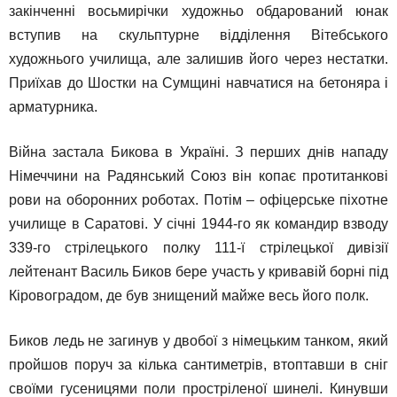
закінченні восьмирічки художньо обдарований юнак
вступив на скульптурне відділення Вітебського
художнього училища, але залишив його через нестатки.
Приїхав до Шостки на Сумщині навчатися на бетоняра і
арматурника.
Війна застала Бикова в Україні. З перших днів нападу
Німеччини на Радянський Союз він копає протитанкові
рови на оборонних роботах. Потім – офіцерське піхотне
училище в Саратові. У січні 1944-го як командир взводу
339-го стрілецького полку 111-ї стрілецької дивізії
лейтенант Василь Биков бере участь у кривавій борні під
Кіровоградом, де був знищений майже весь його полк.
Биков ледь не загинув у двобої з німецьким танком, який
пройшов поруч за кілька сантиметрів, втоптавши в сніг
своїми гусеницями поли простріленої шинелі. Кинувши