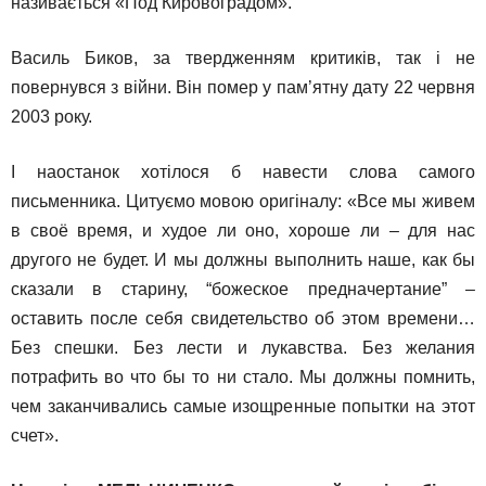
називається «Под Кировоградом».
Василь Биков, за твердженням критиків, так і не
повернувся з війни. Він помер у пам’ятну дату 22 червня
2003 року.
І наостанок хотілося б навести слова самого
письменника. Цитуємо мовою оригіналу: «Все мы живем
в своё время, и худое ли оно, хороше ли – для нас
другого не будет. И мы должны выполнить наше, как бы
сказали в старину, “божеское предначертание” –
оставить после себя свидетельство об этом времени…
Без спешки. Без лести и лукавства. Без желания
потрафить во что бы то ни стало. Мы должны помнить,
чем заканчивались самые изощренные попытки на этот
счет».