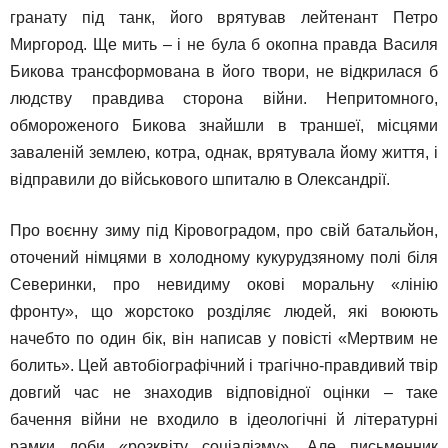
гранату під танк, його врятував лейтенант Петро
Миргород. Ще мить – і не була б окопна правда Василя
Бикова трансформована в його твори, не відкрилася б
людству правдива сторона війни. Непритомного,
обмороженого Бикова знайшли в траншеї, місцями
заваленій землею, котра, однак, врятувала йому життя, і
відправили до військового шпиталю в Олександрії.
Про воєнну зиму під Кіровоградом, про свій батальйон,
оточений німцями в холодному кукурудзяному полі біля
Северинки, про невидиму окові моральну «лінію
фронту», що жорстоко розділяє людей, які воюють
начебто по один бік, він написав у повісті «Мертвим не
болить». Цей автобіографічний і трагічно-правдивий твір
довгий час не знаходив відповідної оцінки – таке
бачення війни не входило в ідеологічні й літературні
рамки доби «розквіту соціалізму». Але письменник