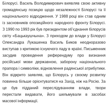
Білорусі. Василь Володимирович виявляв свою активну
громадянську позицію щодо незалежності Білорусі та її
національного відродження. У 1988 році він став одним
із засновників опозиційного народного фронту Білорусі.
З 1990 по 1993 рік був президентом об’єднання білорусів
світу «Бацькаушчына». З приходом до влади у Білорусі
Олександра Лукашенка Василь Биков неодноразово
виступав з критикою існуючого ладу в країні. Письменник
засудив проведення референдуму про визнання
російської мови державною, заборону національного
прапора і символіки, відновлення радянської атрибутики.
Він відкрито заявляв, що Білорусь у своєму розвитку
повинна більше орієнтуватися на Захід, ніж на Росію. За
це був підданий переслідуванням влади, твори
перестали видавати, його шельмували в засобах
масової інформації.