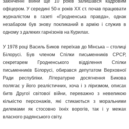
закінченні війни ще 10 років залишався кадровим
офіцером. У середині 50-х років ХХ ст. почав працювати
журналістом в газеті «Гродненська правда», однак
незабаром був знову покликаний в армію і служив в
одному з далеких гарнізонів на Курилах.
У 1978 році Василь Биков переїхав до Мінська – столиці
Білорусі. Був членом Спілки письменників СРСР,
секретарем Гродненського відділення Спілки
письменників Білорусі, обирався депутатом Верховної
Ради республіки. Літературне досягнення Бикова
полягає у його реалістичних, хоча і з ліризмом, описах
битв Другої світової війни, переважно з невеликою
кількістю персонажів, які стикаються з моральними
дилемами як стосовно їхніх ворогів, так і у межах
власного радянського світу.