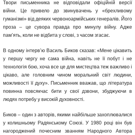
Твори письменника не відповідали офіційній версії
війни. Це привело до звинувачень у «брехливому
гуманізмі» від деяких червоноармійських генералів. Його
проза – це сувора правда про минулу війну. Адже
пам’ять, коли не відбита у слові, з часом згасає.
В одному інтерв’ю Василь Биков сказав: «Мене цікавить
у першу чергу не сама війна, навіть не її побут і не
технологія бою, хоча все це для мистецтва теж важливо і
цікаво, але головним чином моральний світ людини,
можливості її духу». Письменник вважав, що література
повинна повсякчас бити у свої дзвони, збуджуючи в
людях потребу у високій духовності.
Биков – один з авторів, якими найбільше захоплювалися
у колишньому Радянському Союзі. У 1980 році він був
нагороджений почесним званням Народного Автора