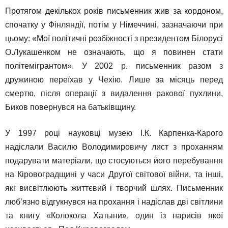
Протягом декількох років письменник жив за кордоном,
спочатку у Фінляндії, потім у Німеччині, зазначаючи при
цьому: «Мої політичні розбіжності з президентом Білорусі
О.Лукашенком не означають, що я повинен стати
політемігрантом». У 2002 р. письменник разом з
дружиною переїхав у Чехію. Лише за місяць перед
смертю, після операції з видалення ракової пухлини,
Биков повернувся на батьківщину.
У 1997 році науковці музею І.К. Карпенка-Карого
надіслали Василю Володимировичу лист з проханням
подарувати матеріали, що стосуються його перебування
на Кіровоградщині у часи Другої світової війни, та інші,
які висвітлюють життєвий і творчий шлях. Письменник
люб’язно відгукнувся на прохання і надіслав дві світлини
та книгу «Колокола Хатыни», один із нарисів якої