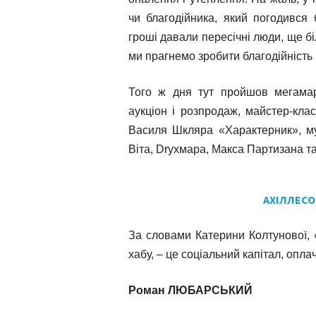
чи благодійника, який погодився 
гроші давали пересічні люди, ще б
ми прагнемо зробити благодійність
Того ж дня тут пройшов мегамар
аукціон і розпродаж, майстер-клас
Василя Шкляра «Характерник», му
Віта, Dryхмара, Макса Партизана та
АХІЛЛЕСО
За словами Катерини Колтунової, 
хабу, – це соціальний капітал, опл
Роман ЛЮБАРСЬКИЙ