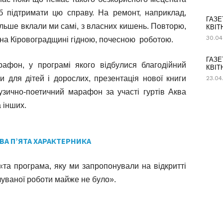
б підтримати цю справу. На ремонт, наприклад,
ГАЗЕ
ільше вклали ми самі, з власних кишень. Повторю,
КВІТ
30.04
 на Кіровоградщині гідною, почесною роботою.
ГАЗЕ
афон, у програмі якого відбулися благодійний
КВІТ
и для дітей і дорослих, презентація нової книги
23.04
зично-поетичний марафон за участі гуртів Аква
 інших.
ВА П’ЯТА ХАРАКТЕРНИКА
«та програма, яку ми запропонували на відкритті
ачуваної роботи майже не було».