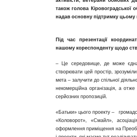
активiсти, ветерани бойових дi
також голова Кіровоградської 
надав основну підтримку цьому 
Під час презентації координа
нашому кореспонденту щодо ство
– Це середовище, де може єдна
створювати цей простір, зрозуміл
мета – залучити до спільної діяльно
некомерційна організація, а отже 
серйозних пропозицій.
«Батьки» цього проекту – громадс
«Коловорот», «Смайл», асоціац
оформлення приміщення на Преобра
і проекти, які маємо тут реалізува