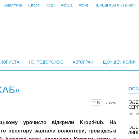
Аналітика
Спорт
Події
Афіша
Архів
ПЕРЕДПЛАТА ОНЛАЙН
Е ЮРИСТА
НС_ПОДОРОЖУЄ
АВТОГРАФ
ЩО? ДЕ? КОЛИ?
ХАБ»
ОСТ
ГАЗЕ
4410
views
СЕРП
06.08
цькому урочисто вiдкрили Krop:Hub. На
ГАЗЕ
го простору завiтали волонтери, громадськi
ЛИПН