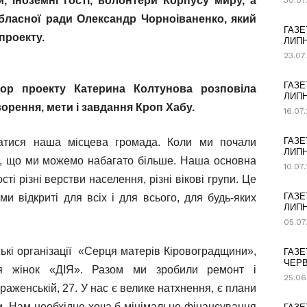
й, iноземнi гостi, волонтери Корпусу миру, а
30.07
обласної ради Олександр Чорноіваненко, який
ГАЗЕ
проекту.
ЛИПН
23.07
ГАЗЕ
тор проекту Катерина Колтунова розповіла
ЛИПН
рення, мети і завдання Кроп Хабу.
16.07
ГАЗЕ
тися наша місцева громада. Коли ми почали
ЛИПН
и, що ми можемо набагато більше. Наша основна
10.07
сті різні верстви населення, різні вікові групи. Це
ГАЗЕ
ми відкриті для всіх і для всього, для будь-яких
ЛИПН
05.07
ькі організації «Серця матерів Кіровоградщини»,
ГАЗЕ
ЧЕРВ
ія жінок «ДІЯ». Разом ми зробили ремонт і
25.06
женській, 27. У нас є велике натхнення, є плани
ти. Нам необхідне хоча б мінімальне фінансування