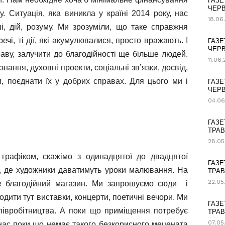
ГАЗЕ
ЧЕРВ
. Ситуація, яка виникла у країні 2014 року, нас
18.06
, дій, розуму. Ми зрозуміли, що таке справжня
речі, ті дії, які акумулювалися, просто вражають. І
ГАЗЕ
ЧЕРВ
аву, залучити до благодійності ще більше людей.
11.06
знання, духовні проекти, соціальні зв’язки, досвід,
 поєднати їх у добрих справах. Для цього ми і
ГАЗЕ
ЧЕРВ
04.06
ГАЗЕ
ТРАВ
28.05
графіком, скажімо з одинадцятої до двадцятої
ГАЗЕ
, де художники даватимуть уроки малювання. На
ТРАВ
22.05
ме благодійний магазин. Ми запрошуємо сюди і
водити тут виставки, концерти, поетичні вечори. Ми
ГАЗЕ
 співробітництва. А поки що приміщення потребує
ТРАВ
07.05
 нас поки що немає такого безкорисного мецената