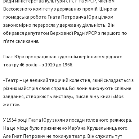
ради міністерства культури СРСР та УРСР, членом
Всесоюзного комітету з державних премій. Широка
громадська робота Гната Петровича Юри цілком
закономірно переросла у державну діяльність. Він
обирався депутатом Верховної Ради УРСР з першого по
п’яте скликання.
Гнат Юра пропрацював художнім керівником рідного
театру 46 років – з 1920 до 1966.
«Театр – це великий творчий колектив, який складається з
різних майстрів своєї справи. Всі вони виконують спільне
завдання, створюють виставу», писав він у книзі «Моє
життя».
У 1954 році Гната Юру зняли з посади головного режисера.
На це місце було призначено Мар’яна Крушельницького.
Але Гнат Петрович не покинув театр. Він служить тут