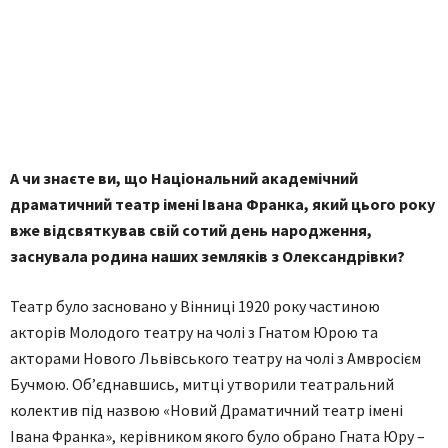
А чи знаєте ви, що Національний академічний
драматичний театр імені Івана Франка, який цього року
вже відсвяткував свій сотий день народження,
заснувала родина наших земляків з Олександрівки?
Театр було засновано у Вінниці 1920 року частиною
акторів Молодого театру на чолі з Гнатом Юрою та
акторами Нового Львівського театру на чолі з Амвросієм
Бучмою. Об’єднавшись, митці утворили театральний
колектив під назвою «Новий Драматичний театр імені
Івана Франка», керівником якого було обрано Гната Юру –