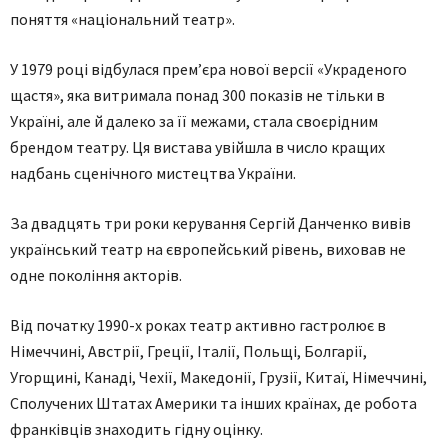
поняття «національний театр».
У 1979 році відбулася прем’єра нової версії «Украденого
щастя», яка витримала понад 300 показів не тільки в
Україні, але й далеко за її межами, стала своєрідним
брендом театру. Ця вистава увійшла в число кращих
надбань сценічного мистецтва України.
За двадцять три роки керування Сергій Данченко вивів
український театр на європейський рівень, виховав не
одне покоління акторів.
Від початку 1990-х роках театр активно гастролює в
Німеччині, Австрії, Греції, Італії, Польщі, Болгарії,
Угорщині, Канаді, Чехії, Македонії, Грузії, Китаї, Німеччині,
Сполучених Штатах Америки та інших країнах, де робота
франківців знаходить гідну оцінку.