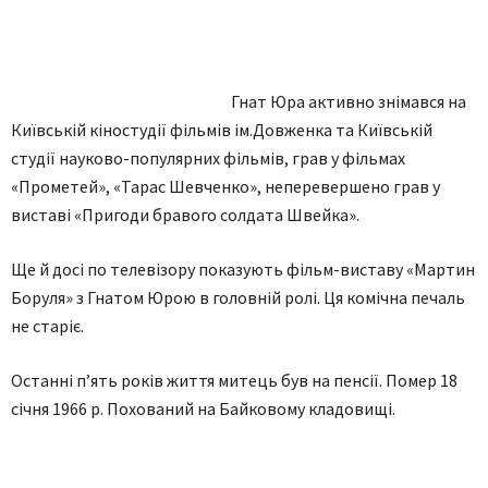
Гнат Юра активно знімався на
Київській кіностудії фільмів ім.Довженка та Київській
студії науково-популярних фільмів, грав у фільмах
«Прометей», «Тарас Шевченко», неперевершено грав у
виставі «Пригоди бравого солдата Швейка».
Ще й досі по телевізору показують фільм-виставу «Мартин
Боруля» з Гнатом Юрою в головній ролі. Ця комічна печаль
не старіє.
Останні п’ять років життя митець був на пенсії. Помер 18
січня 1966 р. Похований на Байковому кладовищі.