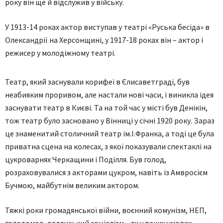
року він ще й відслужив у війську.
У 1913-14 роках актор виступав у театрі «Руська бесіда» в
Олександрії на Херсонщині, у 1917-18 роках він – актор і
режисер у молодіжному театрі.
Театр, який заснували корифеї в Єлисаветграді, був
неабияким проривом, але настали нові часи, і виникла ідея
заснувати театр в Києві. Та на той час у місті був Денікін,
тож театр було засновано у Вінниці у січні 1920 року. Зараз
це знаменитий столичний театр ім.І.Франка, а тоді це була
приватна сцена на колесах, з якої показували спектаклі на
цукроварнях Черкащини і Поділля. Був голод,
розраховувалися з акторами цукром, навіть із Амвросієм
Бучмою, майбутнім великим актором.
Тяжкі роки громадянської війни, воєнний комунізм, НЕП,