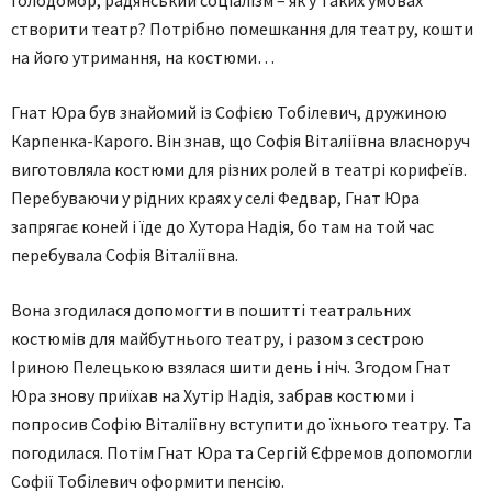
голодомор, радянський соціалізм – як у таких умовах
створити театр? Потрібно помешкання для театру, кошти
на його утримання, на костюми…
Гнат Юра був знайомий із Софією Тобілевич, дружиною
Карпенка-Карого. Він знав, що Софія Віталіївна власноруч
виготовляла костюми для різних ролей в театрі корифеїв.
Перебуваючи у рідних краях у селі Федвар, Гнат Юра
запрягає коней і їде до Хутора Надія, бо там на той час
перебувала Софія Віталіївна.
Вона згодилася допомогти в пошитті театральних
костюмів для майбутнього театру, і разом з сестрою
Іриною Пелецькою взялася шити день і ніч. Згодом Гнат
Юра знову приїхав на Хутір Надія, забрав костюми і
попросив Софію Віталіївну вступити до їхнього театру. Та
погодилася. Потім Гнат Юра та Сергій Єфремов допомогли
Софії Тобілевич оформити пенсію.