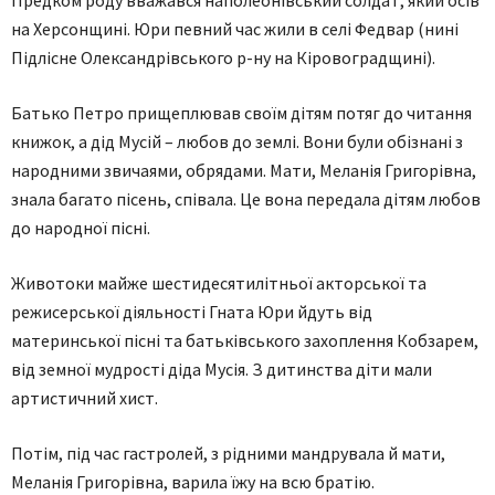
Предком роду вважався наполеонівський солдат, який осів
на Херсонщині. Юри певний час жили в селі Федвар (нині
Підлісне Олександрівського р-ну на Кіровоградщині).
Батько Петро прищеплював своїм дітям потяг до читання
книжок, а дід Мусій – любов до землі. Вони були обізнані з
народними звичаями, обрядами. Мати, Меланія Григорівна,
знала багато пісень, співала. Це вона передала дітям любов
до народної пісні.
Животоки майже шестидесятилітньої акторської та
режисерської діяльності Гната Юри йдуть від
материнської пісні та батьківського захоплення Кобзарем,
від земної мудрості діда Мусія. З дитинства діти мали
артистичний хист.
Потім, під час гастролей, з рідними мандрувала й мати,
Меланія Григорівна, варила їжу на всю братію.