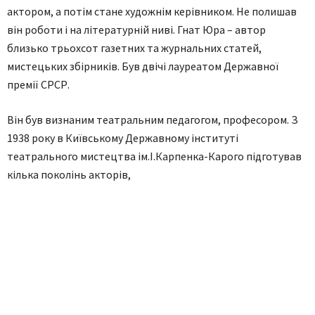
актором, а потім стане художнім керівником. Не полишав
він роботи і на літературній ниві. Гнат Юра – автор
близько трьохсот газетних та журнальних статей,
мистецьких збірників. Був двічі лауреатом Державної
премії СРСР.
Він був визнаним театральним педагогом, професором. З
1938 року в Київському Державному інституті
театрального мистецтва ім.І.Карпенка-Карого підготував
кілька поколінь акторів,