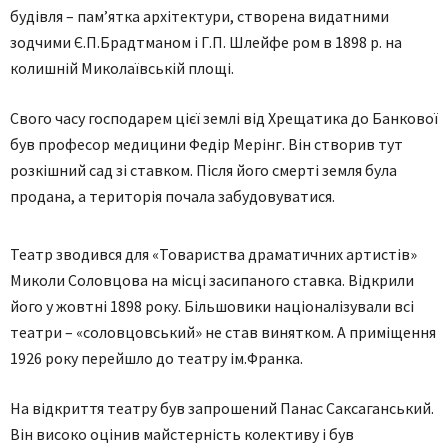
будівля – пам’ятка архітектури, створена видатними
зодчими Є.П.Брадтманом і Г.П. Шлейфе ром в 1898 р. на
колишній Миколаївській площі.
Свого часу господарем цієї землі від Хрещатика до Банкової
був професор медицини Федір Мерінг. Він створив тут
розкішний сад зі ставком. Після його смерті земля була
продана, а територія почала забудовуватися.
Театр зводився для «Товариства драматичних артистів»
Миколи Соловцова на місці засипаного ставка. Відкрили
його у жовтні 1898 року. Більшовики націоналізували всі
театри – «соловцовський» не став винятком. А приміщення
1926 року перейшло до театру ім.Франка.
На відкриття театру був запрошений Панас Саксаганський.
Він високо оцінив майстерність колективу і був