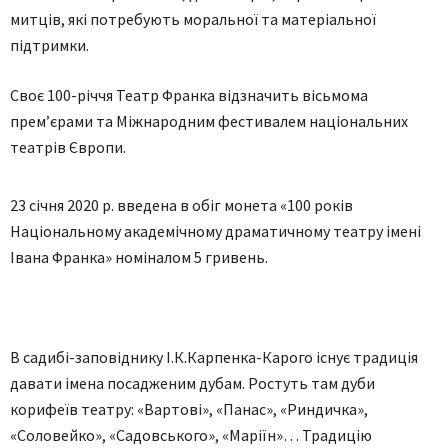
митців, які потребують моральної та матеріальної
підтримки.
Своє 100-річчя Театр Франка відзначить вісьмома
прем’єрами та Міжнародним фестивалем національних
театрів Європи.
23 січня 2020 р. введена в обіг монета «100 років
Національному академічному драматичному театру імені
Івана Франка» номіналом 5 гривень.
В садибі-заповіднику І.К.Карпенка-Карого існує традиція
давати імена посадженим дубам. Ростуть там дуби
корифеїв театру: «Вартові», «Панас», «Риндичка»,
«Соловейко», «Садовського», «Маріїн»… Традицію