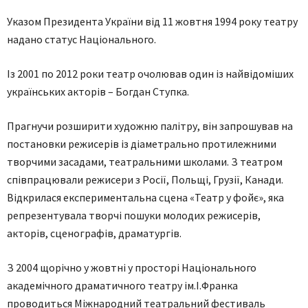
Указом Президента України від 11 жовтня 1994 року театру
надано статус Національного.
Із 2001 по 2012 роки театр очолював один із найвідоміших
українських акторів – Богдан Ступка.
Прагнучи розширити художню палітру, він запрошував на
постановки режисерів із діаметрально протилежними
творчими засадами, театральними школами. З театром
співпрацювали режисери з Росії, Польщі, Грузії, Канади.
Відкрилася експериментальна сцена «Театр у фойє», яка
репрезентувала творчі пошуки молодих режисерів,
акторів, сценографів, драматургів.
З 2004 щорічно у жовтні у просторі Національного
академічного драматичного театру ім.І.Франка
проводиться Міжнародний театральний фестиваль