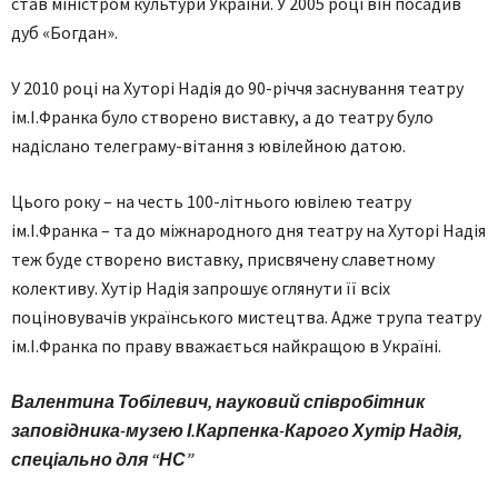
став міністром культури України. У 2005 році він посадив
дуб «Богдан».
У 2010 році на Хуторі Надія до 90-річчя заснування театру
ім.І.Франка було створено виставку, а до театру було
надіслано телеграму-вітання з ювілейною датою.
Цього року – на честь 100-літнього ювілею театру
ім.І.Франка – та до міжнародного дня театру на Хуторі Надія
теж буде створено виставку, присвячену славетному
колективу. Хутір Надія запрошує оглянути її всіх
поціновувачів українського мистецтва. Адже трупа театру
ім.І.Франка по праву вважається найкращою в Україні.
Валентина Тобілевич, науковий співробітник
заповідника-музею І.Карпенка-Карого Хутір Надія,
спеціально для “НС”