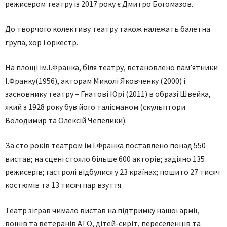
режисером театру із 2017 року є Дмитро Богомазов.
До творчого колективу театру також належать балетна
група, хор і оркестр.
На площі ім.І.Франка, біля театру, встановлено пам’ятники
І.Франку(1956), акторам Миколі Яковченку (2000) і
засновнику театру – Гнатові Юрі (2011) в образі Швейка,
який з 1928 року був його талісманом (скульптори
Володимир та Олексій Чепелики).
За сто років театром ім.І.Франка поставлено понад 550
вистав; на сцені стояло більше 600 акторів; задіяно 135
режисерів; гастролі відбулися у 23 країнах; пошито 27 тисяч
костюмів та 13 тисяч пар взуття.
Театр зіграв чимало вистав на підтримку нашої армії,
воїнів та ветеранів АТО, дітей-сиріт, переселенців та