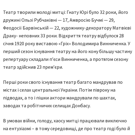
Театр творили молоді митці: Гнату Юрі було 32 роки, його
дружині Ользі Рубчаківні — 17, Амвросію Бучмі — 29,
Феодосії Барвінській — 22, художнику-декоратору Матвієві
Драку- неповних 33 роки. Відкриття театру відбулося 28
січня 1920 року виставою «Гріх» Володимира Винниченка. У
перший сезон існування театру на його кону більшу частину
репертуару складали п’єси Винниченка, а протягом сезону
театр здійснив 23 прем’єри.
Перші роки свого існування театр багато мандрував по
містах і селах центральної України. Потім півроку на
підводах, а то і пішки актори мандрували по шахтах,
заводах та робітничих селищах Донбасу.
В умовах війни, голоду, хаосу митці працювали виключно
на ентузіазмі – в тому середовищі, де про театр годі було й