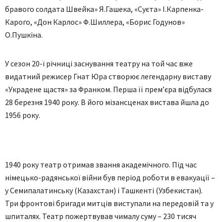
бравого солдата Швейка» Я.Гашека, «Суєта» І.Карпенка-
Карого, «Дон Карлос» Ф.Шиллера, «Борис Годунов»
О.Пушкіна.
У сезон 20-ї річниці заснування театру на той час вже
видатний режисер Гнат Юра створює легендарну виставу
«Украдене щастя» за Франком. Перша її прем’єра відбулася
28 березня 1940 року. В його мізансценах вистава йшла до
1956 року.
1940 року театр отримав звання академічного. Під час
німецько-радянської війни був період роботи в евакуації –
у Семипалатинську (Казахстан) і Ташкенті (Узбекистан).
Три фронтові бригади митців виступали на передовій та у
шпиталях. Театр пожертвував чималу суму – 230 тисяч