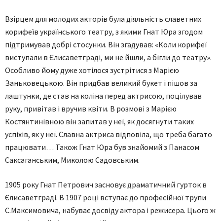
Взірцем для молодих акторів була діяльність славетних
корифеїв українського театру, з якими Гнат Юра згодом
підтримував добрі стосунки. Він згадував: «Коли корифеї
виступали в Єлисаветграді, ми не йшли, а бігли до театру».
Особливо йому дуже хотілося зустрітися з Марією
Заньковецькою. Він придбав великий букет і пішов за
лаштунки, де став на коліна перед актрисою, поцілував
руку, привітав і вручив квіти. В розмові з Марією
Костянтинівною він запитав у неї, як досягнути таких
успіхів, як у неї. Славна актриса відповіла, що треба багато
працювати… Також Гнат Юра був знайомий з Панасом
Саксаганським, Миколою Садовським.
1905 року Гнат Петрович засновує драматичний гурток в
Єлисаветграді. В 1907 році вступає до професійної трупи
С.Максимовича, набуває досвіду актора і режисера. Цього ж