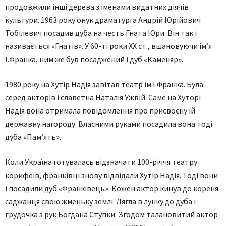
продовжили інші дерева з іменами видатних діячів
культури. 1963 року онук драматурга Андрій Юрійович
Тобілевич посадив дуба на честь Гната Юри. Він так і
називається «Гнатів». У 60-ті роки XX ст., вшановуючи ім’я
І.Франка, ним же був посаджений і дуб «Каменяр».
1980 року на Хутір Надія завітав театр ім.І.Франка. Була
серед акторів і славетна Наталія Ужвій. Саме на Хуторі
Надія вона отримала повідомлення про присвоєну їй
державну нагороду. Власними руками посадила вона тоді
дуба «Пам’ять».
Коли Україна готувалась відзначати 100-річчя театру
корифеїв, франківці знову відвідали Хутір Надія. Тоді вони
і посадили дуб «Франківець». Кожен актор кинув до кореня
саджанця свою жменьку землі. Лягла в лунку до дуба і
грудочка з рук Богдана Ступки. Згодом талановитий актор