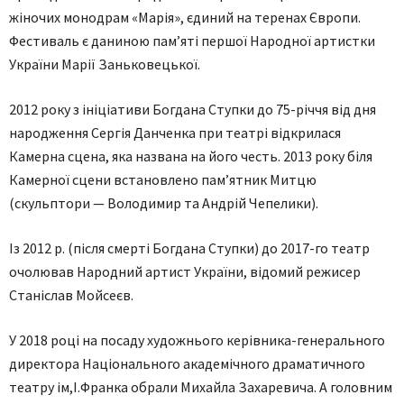
жіночих монодрам «Марія», єдиний на теренах Європи.
Фестиваль є даниною пам’яті першої Народної артистки
України Марії Заньковецької.
2012 року з ініціативи Богдана Ступки до 75-річчя від дня
народження Сергія Данченка при театрі відкрилася
Камерна сцена, яка названа на його честь. 2013 року біля
Камерної сцени встановлено пам’ятник Митцю
(скульптори — Володимир та Андрій Чепелики).
Із 2012 р. (після смерті Богдана Ступки) до 2017-го театр
очолював Народний артист України, відомий режисер
Станіслав Мойсеєв.
У 2018 році на посаду художнього керівника-генерального
директора Національного академічного драматичного
театру ім,І.Франка обрали Михайла Захаревича. А головним