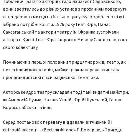
Тобілевич. Багато акторів стало на захист Садовського,
вони звертались до різних установ з проханням повернути
легендарного митця на батьківщину. Було зроблено візу і
зібрано потрібні кошти. 1926 року Гнат Юра, Панас
Саксаганський та актори театру ім.І.Франка зустрічали
актора в Києві. Гнат Юра запросив Миколу Садовського до
свого колективу.
Починаючи з першої половини тридцятих років, театр, як і
низка інших колективів, майже цілком переключився на
пропагандистські п’єси радянської тематики.
Акторське ядро театру складали тоді такі видатні майстри,
як Амвросій Бучма, Наталя Ужвій, Юрій Шумський, Ганна
Борисоглібська та інші.
Серед постановок перевагу віддавали вітчизняній і
світовій класиці – «Весілля Фігаро» П.Бомарше, «Пригоди