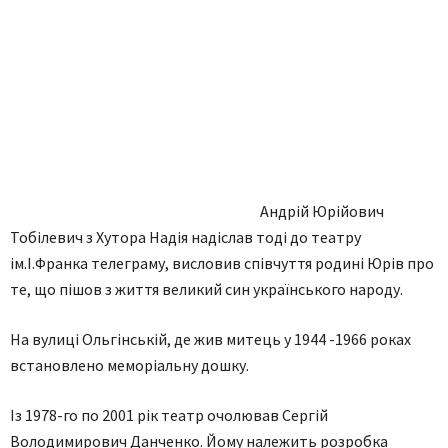
Андрій Юрійович
Тобілевич з Хутора Надія надіслав тоді до театру
ім.І.Франка телеграму, висловив співчуття родині Юрів про
те, що пішов з життя великий син українського народу.
На вулиці Ольгінській, де жив митець у 1944 -1966 роках
встановлено меморіальну дошку.
Із 1978-го по 2001 рік театр очолював Сергій
Володимирович Данченко. Йому належить розробка