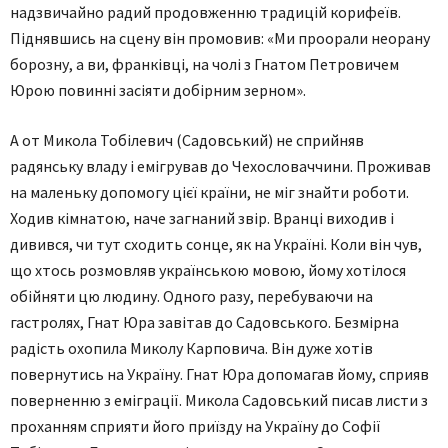
надзвичайно радий продовженню традицій корифеїв.
Піднявшись на сцену він промовив: «Ми проорали неорану
борозну, а ви, франківці, на чолі з Гнатом Петровичем
Юрою повинні засіяти добірним зерном».
А от Микола Тобілевич (Садовський) не сприйняв
радянську владу і емігрував до Чехословаччини. Проживав
на маленьку допомогу цієї країни, не міг знайти роботи.
Ходив кімнатою, наче загнаний звір. Вранці виходив і
дивився, чи тут сходить сонце, як на Україні. Коли він чув,
що хтось розмовляв українською мовою, йому хотілося
обійняти цю людину. Одного разу, перебуваючи на
гастролях, Гнат Юра завітав до Садовського. Безмірна
радість охопила Миколу Карповича. Він дуже хотів
повернутись на Україну. Гнат Юра допомагав йому, сприяв
поверненню з еміграції. Микола Садовський писав листи з
проханням сприяти його приїзду на Україну до Софії