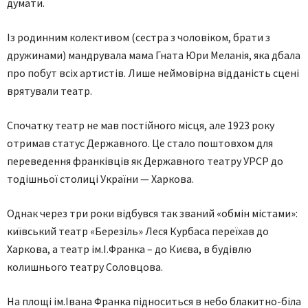
думати.
Із родинним колективом (сестра з чоловіком, брати з
дружинами) мандрувала мама Гната Юри Меланія, яка дбала
про побут всіх артистів. Лише неймовірна відданість сцені
врятували театр.
Спочатку театр не мав постійного місця, але 1923 року
отримав статус Державного. Це стало поштовхом для
переведення франківців як Державного театру УРСР до
тодішньої столиці України — Харкова.
Однак через три роки відбувся так званий «обмін містами»:
київський театр «Березіль» Леся Курбаса переїхав до
Харкова, а театр ім.І.Франка – до Києва, в будівлю
колишнього театру Соловцова.
На площі ім.Івана Франка підноситься в небо блакитно-біла