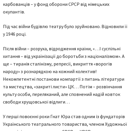
карбованців – у фонд оборони СРСР від німецьких
окупантів.
Під час війни будівлю театру було зруйновано. Відновили її
у 1946 році.
Після війни – розруха, відродження країни, «…І суспільні
хитання – від українізації до боротьби з націоналізмом». А
ще – тиранія сталінізму, репресії, викриття «ворогів
народу» з рознарядкою на кожний колектив!
Некомпетентні постанови компартії з питань літератури
та мистецтва, «закриті листи» ЦК… Потім – розвінчання
культу особи, переляканий, але сповнений надій ковток
свободи хрущовської відлиги…
У перші повоєнні роки Гнат Юра став одним із фундаторів
Українського театрального товариства, членом Художньої