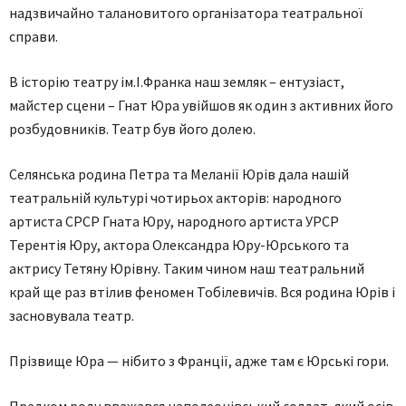
надзвичайно талановитого організатора театральної
справи.
В історію театру ім.І.Франка наш земляк – ентузіаст,
майстер сцени – Гнат Юра увійшов як один з активних його
розбудовників. Театр був його долею.
Селянська родина Петра та Меланії Юрів дала нашій
театральній культурі чотирьох акторів: народного
артиста СРСР Гната Юру, народного артиста УРСР
Терентія Юру, актора Олександра Юру-Юрського та
актрису Тетяну Юрівну. Таким чином наш театральний
край ще раз втілив феномен Тобілевичів. Вся родина Юрів і
засновувала театр.
Прізвище Юра — нібито з Франції, адже там є Юрські гори.