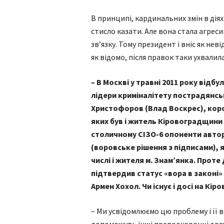
В принципі, кардинальних змін в діях
стисло казати. Але вона стала агрес
зв’язку. Тому президент і вніс як нев
як відомо, після правок таки ухвалил
– В Москві у травні 2011 року відб
лідери криміналітету пострадянськ
Христофоров (Влад Воскрес), коро
яких був і житель Кіровоградщини 
столичному СІЗО-6 опоненти автор
(воровське рішення з підписами), 
числі і жителя м. Знам’янка. Проте
підтвердив статус «вора в законі» 
Армен Хохол. Чи існує і досі на Кі
– Ми усвідомлюємо цю проблему і її в
допоможуть інші правоохоронні орган