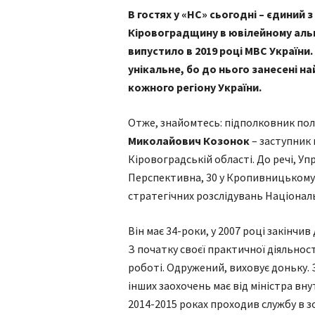
В гостях у «НС» сьогодні – єдиний
Кіровоградщину в ювілейному альм
випустило в 2019 році МВС України
унікальне, бо до нього занесені н
кожного регіону України.
Отже, знайомтесь: підполковник пол
Миколайович Козонок
– заступник 
Кіровоградській області. До речі, У
Перспективна, 30 у Кропивницькому
стратегічних розслідувань Національн
Він має 34-роки, у 2007 році закінч
З початку своєї практичної діяльност
роботі. Одружений, виховує доньку. 
інших заохочень має від міністра вну
2014-2015 роках проходив службу в з