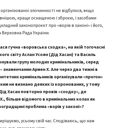
 організованої злочинності не відбулося, якщо
ивнішою, краще оснащеною і зброєю, і засобами
ідкладний законопроєкт про «ворів в законі» і його,
а Верховна Рада України.
улася гучна «воровська сходка», на якій тогочасні
ого світу Аслан Усоян (Дід Хасан) та Василь
нували групу молодих кримінальників, серед
– знаменчанин Армен Х. Але через два тижні в
итетних кримінальників організували «прогон»
яким не визнано деяких із коронованих, у тому
 Дід Хасан повторно провів «сходку», де
Х., більше відомого в кримінальних колах як
ровоградщині проблема «ворів у законі»?
ирішуємо, усьому свій час. Сподіваюсь, що нам
и, суд, громадськість.