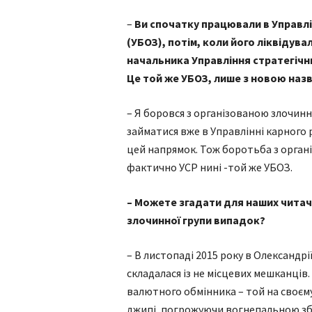
–
Ви спочатку працювали в Управлі
(УБОЗ), потім, коли його ліквідува
начальника Управління стратегічни
Це той же УБОЗ, лише з новою наз
– Я боровся з організованою злочин
займатися вже в Управлінні карного 
цей напрямок. Тож боротьба з орган
фактично УСР нині -той же УБОЗ.
– Можете згадати для наших читач
злочинної групи випадок?
– В листопаді 2015 року в Олександрі
складалася із не місцевих мешканців.
валютного обмінника – той на своєм
джипі, погрожуючи вогнепальною зб