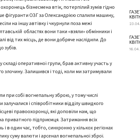
о охоронець бізнесмена втік, потерпілий зумів гідно
ГАЗЕ
іше фігуранти ОЗГ за Олександрією спалили машину,
КВІТ
іли на іншу автівку і чкурнули поза межі
23.04
лтавській областях вони таки «взяли» обмінники і
ГАЗЕ
лі від тих місць, де вони добряче наслідили. До
КВІТ
о зубів.
16.04
 у складі оперативної групи, брав активну участь у
о злочину. Залишився і тоді, коли ми затримували
ли при собі вогнепальну зброю, у тому числі
 залучалися і співробітники відділу швидкого
ісцеві правоохоронці, які доповіли нам, що
на приватного підприємця. Затримання всіх
ь і в один час, тобто, синхронно у кількох регіонах
лику суму валюти і арсенал вогнепальної зброї.