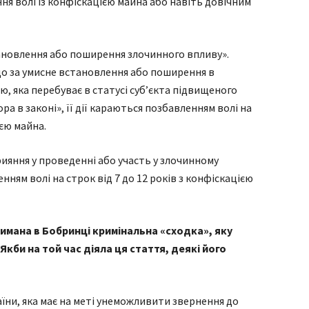
ня волі із конфіскацією майна або навіть довічним
тановлення або поширення злочинного впливу».
, що за умисне встановлення або поширення в
ю, яка перебуває в статусі суб’єкта підвищеного
вора в законі», її дії караються позбавленням волі на
ією майна.
прияння у проведенні або участь у злочинному
енням волі на строк від 7 до 12 років з конфіскацією
тримана в Бобринці кримінальна «сходка», яку
Якби на той час діяла ця стаття, деякі його
країни, яка має на меті унеможливити звернення до