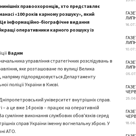
23.07
 з нинішніх правоохоронців, хто представляє
анасі «100 років карному розшуку», який
ГАЗЕ
ЛИПН
. Це інформаційно-біографічне видання
16.07
айкращі оперативники карного розшуку із
ГАЗЕ
ЛИПН
10.07
іції
Вадим
начальника управління стратегічних розслідувань в
ГАЗЕ
ЛИПН
правління, яке розташоване по вулиці Велика
05.07
, напряму підпорядковується Департаменту
ої поліції України в Києві.
ГАЗЕ
ЧЕРВ
25.06
ив Дніпропетровський університет внутрішніх справ.
і – а це вже 14 років – працює на оперативній
ГАЗЕ
За сумлінне виконання службових обов’язків серед
ЧЕРВ
трішніх справ України іменну вогнепальну зброю. У
18.06
оні АТО.