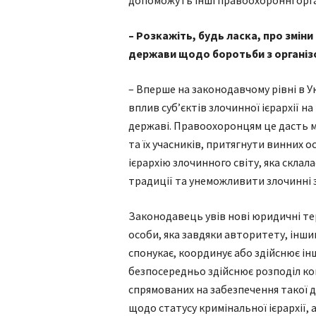
– Розкажіть, будь ласка, про змі
держави щодо боротьби з організо
– Вперше на законодавчому рівні в У
вплив суб’єктів злочинної ієрархії н
державі. Правоохоронцям це дасть м
та їх учасників, притягнути винних ос
ієрархію злочинного світу, яка склал
традиції та унеможливити злочинні 
Законодавець увів нові юридичні тер
особи, яка завдяки авторитету, інш
спонукає, координує або здійснює ін
безпосередньо здійснює розподіл кош
спрямованих на забезпечення такої д
щодо статусу кримінальної ієрархії,