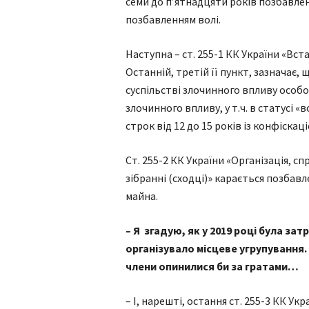
семи до п’ятнадцяти років позбавлен
позбавленням волі.
Наступна – ст. 255-1 КК України «Вс
Останній, третій її пункт, зазначає
суспільстві злочинного впливу особо
злочинного впливу, у т.ч. в статусі «
строк від 12 до 15 років із конфіскац
Ст. 255-2 КК України «Організація, с
зібранні (сходці)» карається позбавл
майна.
– Я згадую, як у 2019 році була за
організувало місцеве угрупування. 
члени опинилися би за гратами…
– І, нарешті, остання ст. 255-3 КК У