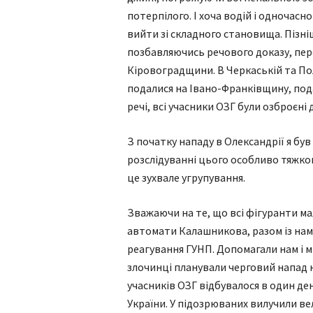
потерпілого. І хоча водій і одночасн
вийти зі складного становища. Пізн
позбавляючись речового доказу, перес
Кіровоградщини. В Черкаській та По
подалися на Івано-Франківщину, пода
речі, всі учасники ОЗГ були озброєні д
З початку нападу в Олександрії я був
розслідуванні цього особливо тяжког
це зухвале угрупування.
Зважаючи на те, що всі фігуранти ма
автомати Калашникова, разом із нами
реагування ГУНП. Допомагали нам і м
злочинці планували черговий напад 
учасників ОЗГ відбувалося в один ден
України. У підозрюваних вилучили ве