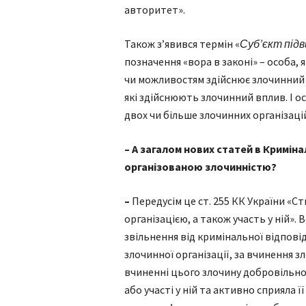
авторитет».
Також з’явився термін «
Суб’єкт під
позначення «вора в законі» – особа,
чи можливостям здійснює злочинний в
які здійснюють злочинний вплив. І ос
двох чи більше злочинних організаці
– А загалом нових статей в Кримін
організованою злочинністю?
–
Передусім це ст. 255 КК України «
організацією, а також участь у ній».
звільнення від кримінальної відпові
злочинної організації, за вчинення з
вчиненні цього злочину добровільно
або участі у ній та активно сприяла 