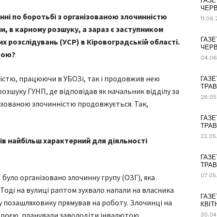
ГАЗЕ
ЧЕРВ
нні по боротьбі з організованою злочинністю
11.06
ли, в карному розшуку, а зараз є заступником
ГАЗЕ
х розслідувань (УСР) в Кіровоградській області.
ЧЕРВ
вою?
04.06
ністю, працюючи в УБОЗі, так і продовжив нею
ГАЗЕ
ТРАВ
розшуку ГУНП, де відповідав як начальник відділу за
28.05
ізованою злочинністю продовжується. Так,
ГАЗЕ
ТРАВ
22.05
ів найбільш характерний для діяльності
ГАЗЕ
ТРАВ
07.05
ї було організовано злочинну групу (ОЗГ), яка
 Тоді на вулиці раптом зухвало напали на власника
ГАЗЕ
у позашляховику прямував на роботу. Злочинці на
КВІТ
роєю, планували заволодіти інвалютою
30.04