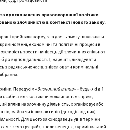
ни та вдосконалення правоохоронної політики
ваною злочинністю в контексті нового закону.
країні прийняли норму, яка дасть змогу виключити
а криміногенні, економічні та політичні процеси в
ожливість звести нанівець дії злочинних спільнот
іб до відповідальності. І, нарешті, ліквідувати
ась з радянських часів, знівелювати кримінальні
зібрання.
міни. Передусім «
Злочинний вплив
» – будь-які дії
им особистим якостям чи можливостям сприяє,
ший вплив на злочинну діяльність, організовує або
тів, майна чи інших активів (доходів від них),
іяльності. Для цього законодавець увів терміни
 а саме: «смотрящий», «положенець», «кримінальний