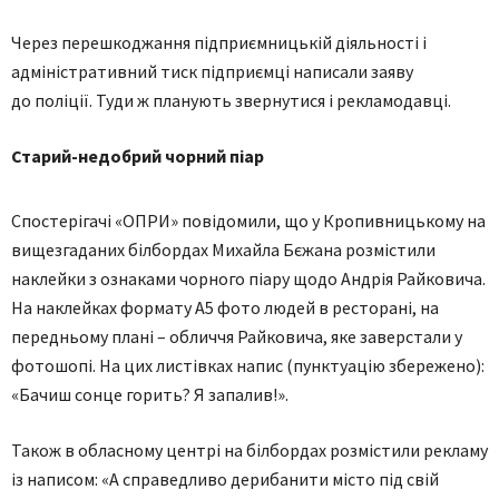
Через перешкоджання підприємницькій діяльності і
адміністративний тиск підприємці написали заяву
до поліції. Туди ж планують звернутися і рекламодавці.
Старий-недобрий чорний піар
Спостерігачі «ОПРИ» повідомили, що у Кропивницькому на
вищезгаданих білбордах Михайла Бєжана розмістили
наклейки з ознаками чорного піару щодо Андрія Райковича.
На наклейках формату А5 фото людей в ресторані, на
передньому плані – обличчя Райковича, яке заверстали у
фотошопі. На цих листівках напис (пунктуацію збережено):
«Бачиш сонце горить? Я запалив!».
Також в обласному центрі на білбордах розмістили рекламу
із написом: «А справедливо дерибанити місто під свій