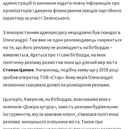
адміністрацій із закликом надати повну інформацію про
організаторів і джерела фінансування заходів партійного
характеру за участі Зеленського.
З використанням адмінресурсу нещодавно був скандал в
Олександрії. Там вже не один рекламодавець скаржиться
на те, що його рекламу не розміщують на бігбордах –
виявляється, йдеться про ті самі бігборди, на яких
політичну рекламу розмістив поки що діючий мер міста
Степан Цапюк
. Наприклад, подібну заяву ще у 2018 році
зробив оператор ТОВ «Стар»: йому мерія Олександрії
незаконно скасувала дозвіл на розміщення реклами.
Цьогоріч, 4 вересня, на бігбордах, власниками яких є
компанія «Довіра аутдор», замість реклами будівельних
інструментів, яку їм замовив клієнт, з’явилася політична
реклама нинішнього очільника міста. Також про