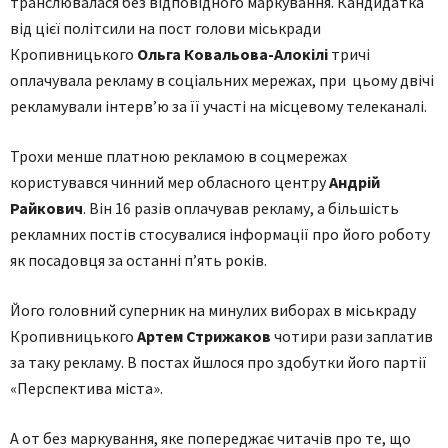
транслювалася без відповідного маркування. Кандидатка
від цієї політсили на пост голови міськради
Кропивницького
Ольга Ковальова-Алокілі
тричі
оплачувала рекламу в соціальних мережах, при цьому двічі
рекламували інтерв’ю за її участі на місцевому телеканалі.
Трохи менше платною рекламою в соцмережах
користувався чинний мер обласного центру
Андрій
Райкович
. Він 16 разів оплачував рекламу, а більшість
рекламних постів стосувалися інформації про його роботу
як посадовця за останні п’ять років.
Його головний суперник на минулих виборах в міськраду
Кропивницького
Артем Стрижаков
чотири рази заплатив
за таку рекламу. В постах йшлося про здобутки його партії
«Перспектива міста».
А от без маркування, яке попереджає читачів про те, що