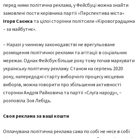
перед ними політична реклама, у Фейсбуці можна знайти
замовлені пости керівника партії «Перспектива міста»
Ігоря Саєнка
та цілої сторінки політсили «Кіровоградщина
– за майбутнє».
– Наразі у чинному законодавстві не врегульоване
розміщення політичної реклами та агітації в соціальних
мережах. Однак Фейсбук більше року тому почав маркувати
українську політичну рекламу. Станом на серпень 2020
року, напередодні старту виборчого процесу місцевих
виборів, можна говорити про збільшення активності
сторінки Андрія Райковича та партії «Слуга народу», –
розповіла Зоя Лебідь.
Своя реклама за ваші кошти
Оплачувана політична реклама сама по собі не несе в собі