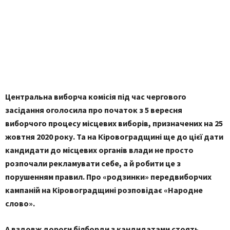
Центральна виборча комісія під час чергового
засідання оголосила про початок з 5 вересня
виборчого процесу місцевих виборів, призначених на 25
жовтня 2020 року. Та на Кіровоградщині ще до цієї дати
кандидати до місцевих органів влади не просто
розпочали рекламувати себе, а й робити це з
порушенням правил. Про «родзинки» передвиборчих
кампаній на Кіровоградщині розповідає «Народне
слово».
А вздовж дороги білборди з кандидатами стоять