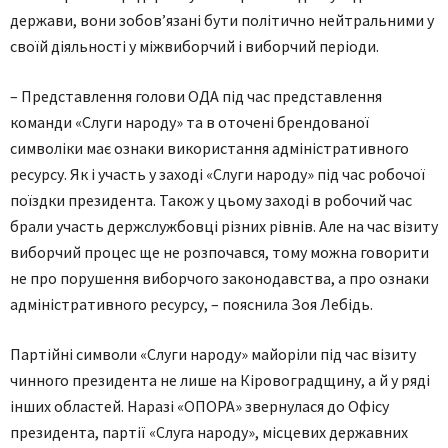
держави, вони зобов’язані бути політично нейтральними у
своїй діяльності у міжвиборчий і виборчий періоди.
– Представлення голови ОДА під час представлення
команди «Слуги народу» та в оточені брендованої
символіки має ознаки використання адміністративного
ресурсу. Як і участь у заході «Слуги народу» під час робочої
поїздки президента. Також у цьому заході в робочий час
брали участь держслужбовці різних рівнів. Але на час візиту
виборчий процес ще не розпочався, тому можна говорити
не про порушення виборчого законодавства, а про ознаки
адміністративного ресурсу, – пояснила Зоя Лебідь.
Партійні символи «Слуги народу» майоріли під час візиту
чинного президента не лише на Кіровоградщину, а й у ряді
інших областей. Наразі «ОПОРА» звернулася до Офісу
президента, партії «Слуга народу», місцевих державних