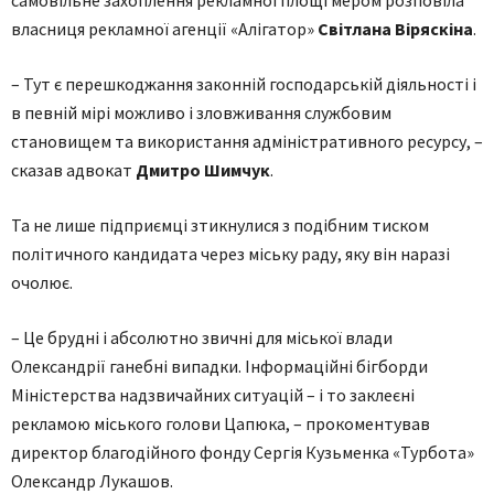
самовільне захоплення рекламної площі мером розповіла
власниця рекламної агенції «Алігатор»
Світлана Віряскіна
.
– Тут є перешкоджання законній господарській діяльності і
в певній мірі можливо і зловживання службовим
становищем та використання адміністративного ресурсу, –
сказав адвокат
Дмитро Шимчук
.
Та не лише підприємці зтикнулися з подібним тиском
політичного кандидата через міську раду, яку він наразі
очолює.
– Це брудні і абсолютно звичні для міської влади
Олександрії ганебні випадки. Інформаційні бігборди
Міністерства надзвичайних ситуацій – і то заклеєні
рекламою міського голови Цапюка, – прокоментував
директор благодійного фонду Сергія Кузьменка «Турбота»
Олександр Лукашов.