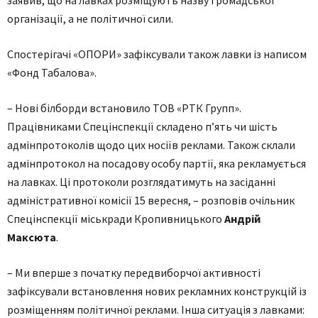
заявив, що на лавках розміщують назву громадської
організації, а не політичної сили.
Спостерігачі «ОПОРИ» зафіксували також лавки із написом
«Фонд Табалова».
– Нові білборди встановило ТОВ «РТК Групп».
Працівниками Спецінспекції складено п’ять чи шість
адмінпротоколів щодо цих носіїв реклами. Також склали
адмінпротокол на посадову особу партії, яка рекламується
на лавках. Ці протоколи розглядатимуть на засіданні
адміністративної комісії 15 вересня, – розповів очільник
Спецінспекції міськради Кропивницького
Андрій
Максюта
.
– Ми вперше з початку передвиборчої активності
зафіксували встановлення нових рекламних конструкцій із
розміщенням політичної реклами. Інша ситуація з лавками: