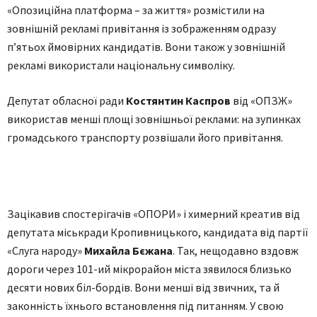
«Опозиційна платформа – за життя» розмістили на
зовнішній рекламі привітання із зображенням одразу
п’ятьох ймовірних кандидатів. Вони також у зовнішній
рекламі використали національну символіку.
Депутат обласної ради
Костянтин Каспров
від «ОПЗЖ»
використав менші площі зовнішньої реклами: на зупинках
громадського транспорту розвішали його привітання.
Зацікавив спостерігачів «ОПОРИ» і химерний креатив від
депутата міськради Кропивницького, кандидата від партії
«Слуга народу»
Михайла Бєжана
. Так, нещодавно вздовж
дороги через 101-ий мікрорайон міста зявилося близько
десяти нових біл-бордів. Вони менші від звичних, та й
законність їхнього встановлення під питанням. У свою