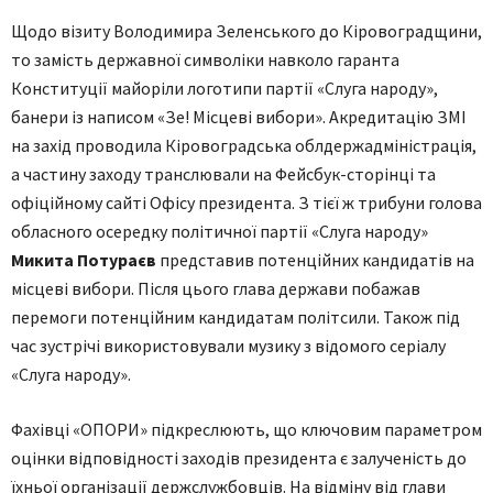
Щодо візиту Володимира Зеленського до Кіровоградщини,
то замість державної символіки навколо гаранта
Конституції майоріли логотипи партії «Слуга народу»,
банери із написом «Зе! Місцеві вибори». Акредитацію ЗМІ
на захід проводила Кіровоградська облдержадміністрація,
а частину заходу транслювали на Фейсбук-сторінці та
офіційному сайті Офісу президента. З тієї ж трибуни голова
обласного осередку політичної партії «Слуга народу»
Микита Потураєв
представив потенційних кандидатів на
місцеві вибори. Після цього глава держави побажав
перемоги потенційним кандидатам політсили. Також під
час зустрічі використовували музику з відомого серіалу
«Слуга народу».
Фахівці «ОПОРИ» підкреслюють, що ключовим параметром
оцінки відповідності заходів президента є залученість до
їхньої організації держслужбовців. На відміну від глави