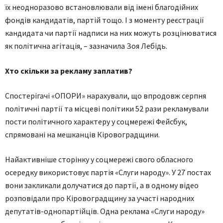
їх неодноразово встановлювали від імені благодійних
фондів кандидатів, партій тощо. І з моменту реєстрації
кандидата чи партії надписи на них можуть розцінюватися
як політична агітація, – зазначила Зоя Лебідь.
Хто скільки за рекламу заплатив?
Спостерігачі «ОПОРИ» нарахували, що впродовж серпня
політичні партії та місцеві політики 52 рази рекламували
пости політичного характеру у соцмережі Фейсбук,
спрямовані на мешканців Кіровоградщини.
Найактивніше сторінку у соцмережі свого обласного
осередку використовує партія «Слуги народу». У 27 постах
вони закликали долучатися до партії, а в одному відео
розповідали про Кіровоградщину за участі народних
депутатів-однопартійців. Одна реклама «Слуги народу»