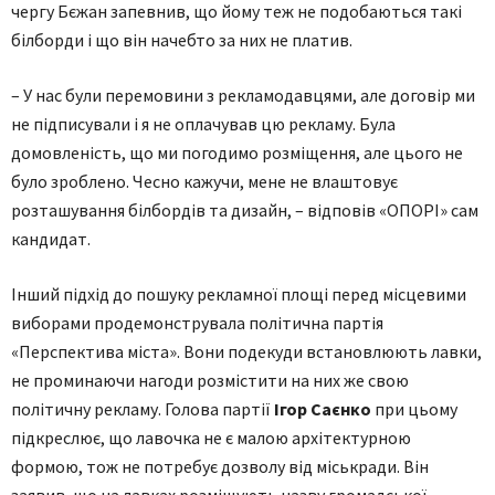
чергу Бєжан запевнив, що йому теж не подобаються такі
білборди і що він начебто за них не платив.
– У нас були перемовини з рекламодавцями, але договір ми
не підписували і я не оплачував цю рекламу. Була
домовленість, що ми погодимо розміщення, але цього не
було зроблено. Чесно кажучи, мене не влаштовує
розташування білбордів та дизайн, – відповів «ОПОРІ» сам
кандидат.
Інший підхід до пошуку рекламної площі перед місцевими
виборами продемонструвала політична партія
«Перспектива міста». Вони подекуди встановлюють лавки,
не проминаючи нагоди розмістити на них же свою
політичну рекламу. Голова партії
Ігор Саєнко
при цьому
підкреслює, що лавочка не є малою архітектурною
формою, тож не потребує дозволу від міськради. Він