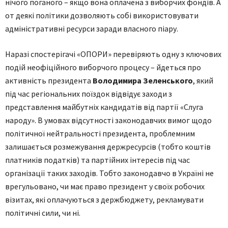
нічого поганого – якщо вона оплачена з виборчих фондів. А
от деякі політики дозволяють собі використовувати
адміністративні ресурси заради власного піару.
Наразі спостерігачі «ОПОРИ» перевіряють одну з ключових
подій неофіційного виборчого процесу – йдеться про
активність президента
Володимира Зеленського
, який
під час регіональних поїздок відвідує заходи з
представлення майбутніх кандидатів від партії «Слуга
народу». В умовах відсутності законодавчих вимог щодо
політичної нейтральності президента, проблемним
залишається розмежування держресурсів (тобто коштів
платників податків) та партійних інтересів під час
організації таких заходів. Тобто законодавчо в Україні не
врегульовано, чи має право президент у своїх робочих
візитах, які оплачуються з держбюджету, рекламувати
політичні сили, чи ні.