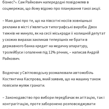
бізнес?». Сам Райкович напередодні повідомляв в
соцмережах, що йому відомо про планування такої акції.
– Маю дані про те, що на півсотні носіїв зовнішньої
реклами в місті з’являться типографські вироби. Двох
тижнів не минуло, як на сесії міськради її колишній депутат
у схожих виразах закликав теперішніх не брати в
державного банка кредит на медичну апаратуру,
тролейбуси і опалення під 12% річних, – написав Андрій
Райкович.
Водночас у Світловодську розмалювали автомобіль
Костянтина Каспрова, який заявив, що на машину також
повісили муляж гранати.
– Законодавство про вибори передбачає як агітацію, так і
контрагітацію, проте заборонено розповсюджувати