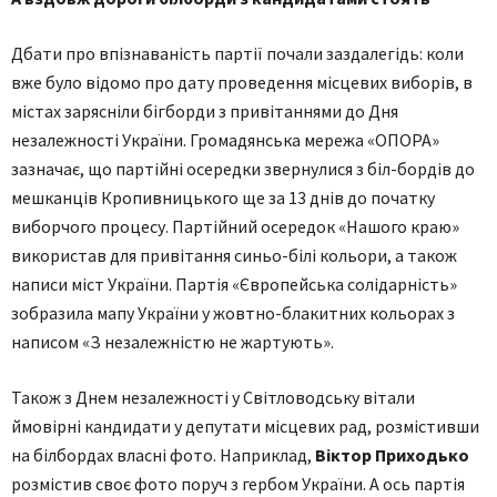
Дбати про впізнаваність партії почали заздалегідь: коли
вже було відомо про дату проведення місцевих виборів, в
містах зарясніли бігборди з привітаннями до Дня
незалежності України. Громадянська мережа «ОПОРА»
зазначає, що партійні осередки звернулися з біл-бордів до
мешканців Кропивницького ще за 13 днів до початку
виборчого процесу. Партійний осередок «Нашого краю»
використав для привітання синьо-білі кольори, а також
написи міст України. Партія «Європейська солідарність»
зобразила мапу України у жовтно-блакитних кольорах з
написом «З незалежністю не жартують».
Також з Днем незалежності у Світловодську вітали
ймовірні кандидати у депутати місцевих рад, розмістивши
на білбордах власні фото. Наприклад,
Віктор Приходько
розмістив своє фото поруч з гербом України. А ось партія