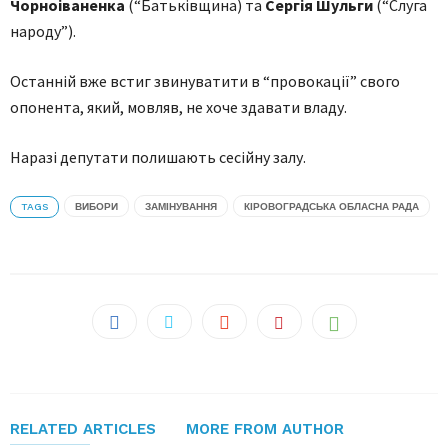
Чорноіваненка
(“Батьківщина) та
Сергія Шульги
(“Слуга
народу”).
Останній вже встиг звинуватити в “провокації” свого
опонента, який, мовляв, не хоче здавати владу.
Наразі депутати полишають сесійну залу.
TAGS
ВИБОРИ
ЗАМІНУВАННЯ
КІРОВОГРАДСЬКА ОБЛАСНА РАДА
RELATED ARTICLES
MORE FROM AUTHOR