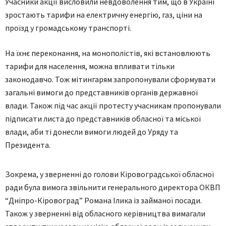
Учасники акції висловили невдоволення тим, що в Україні
зростають тарифи на електричну енергію, газ, ціни на
проїзд у громадському транспорті.
На їхнє переконання, на монополістів, які встановлюють
тарифи для населення, можна впливати тільки
законодавчо. Тож мітингарям запропонували сформувати
загальні вимоги до представників органів державної
влади. Також під час акції протесту учасникам пропонували
підписати листа до представників обласної та міської
влади, аби ті донесли вимоги людей до Уряду та
Президента.
Зокрема, у зверненні до голови Кіровоградської обласної
ради була вимога звільнити генерального директора ОКВП
“Дніпро-Кіровоград” Романа Ілика із займаної посади.
Також у зверненні від обласного керівництва вимагали