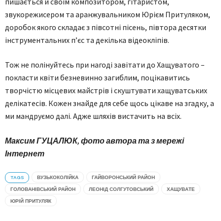
пишається й своїм композитором, гітаристом,
звукорежисером та аранжувальником Юрієм Притуляком,
доробок якого складає з півсотні пісень, півтора десятки
інструментальних п’єс та декілька відеокліпів.
Тож не полінуйтесь при нагоді завітати до Хащуватого –
покласти квіти безневинно загиблим, поцікавитись
творчістю місцевих майстрів і скуштувати хащуватських
делікатесів. Кожен знайде для себе щось цікаве на згадку, а
ми мандруємо далі. Адже шляхів вистачить на всіх.
Максим ГУЦАЛЮК, фото автора та з мережі
Інтернет
TAGS
ВУЗЬКОКОЛІЙКА
ГАЙВОРОНСЬКИЙ РАЙОН
ГОЛОВАНІВСЬКИЙ РАЙОН
ЛЕОНІД СОЛГУТОВСЬКИЙ
ХАЩУВАТЕ
ЮРІЙ ПРИТУЛЯК