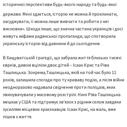
історичної перспективи будь-якого народу та будь-якої
держави.
Мені здається, історію не можна й проклинати,
засуджувати, її можна лише вивчати та робити з неї
висновки». Шкода лише, що значна частина українців і досі
живуть міфами радянської пропаганди, що спотворила
українську історію від давнини й до сьогодення.
В Хащуватській трагедії, що забрала життя близько тисячі
євреїв, дивом вціліли двоє дітей – Ісаак Крис та Ріва
Ташлицька. Зокрема,Ташлицька, якій на той час було 11
років, залишила спогади про ту криваву подію, а після війни
неодноразово надавала свідчення проти поліцаїв, яких
звинувачували у масовому розстрілі. Нині Ріва Ташлицька
мешкає у США та підтримує зв’язок з рідним селом завдяки
зусиллям місцевих краєзнавців. Ісаак Крис, на жаль, вже
пішов з життя.