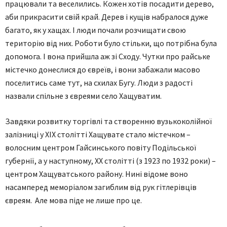
працювали та веселились. Кожен хотів посадити дерево,
аби прикрасити свій край. Дерев і кущів набралося дуже
багато, як у хащах. І люди почали розчищати свою
територію від них. Роботи було стільки, що потрібна була
допомога. І вона прийшла аж зі Сходу. Чутки про райське
містечко донеслися до євреїв, і вони забажали масово
поселитись саме тут, на схилах Бугу. Люди з радості
назвали спільне з євреями село Хащуватим.
Завдяки розвитку торгівлі та створенню вузькоколійної
залізниці у ХІХ столітті Хащувате стало містечком –
волосним центром Гайсинського повіту Подільської
губернії, а у наступному, ХХ столітті (з 1923 по 1932 роки) –
центром Хащуватського району. Нині відоме воно
насамперед меморіалом загиблим від рук гітлерівців
євреям. Але мова піде не лише про це.