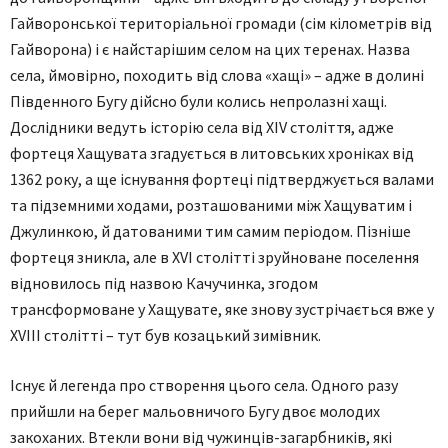
Гайворонської територіальної громади (сім кілометрів від
Гайворона) і є найстарішим селом на цих теренах. Назва
села, ймовірно, походить від слова «хащі» – адже в долині
Південного Бугу дійсно були колись непролазні хащі.
Дослідники ведуть історію села від XIV століття, адже
фортеця Хащувата згадується в литовських хроніках від
1362 року, а ще існування фортеці підтверджується валами
та підземними ходами, розташованими між Хащуватим і
Джулинкою, й датованими тим самим періодом. Пізніше
фортеця зникла, але в ХVI столітті зруйноване поселення
відновилось під назвою Качучинка, згодом
трансформоване у Хащувате, яке знову зустрічається вже у
XVIII столітті – тут був козацький зимівник.
Існує й легенда про створення цього села. Одного разу
прийшли на берег мальовничого Бугу двоє молодих
закоханих. Втекли вони від чужинців-загарбників, які