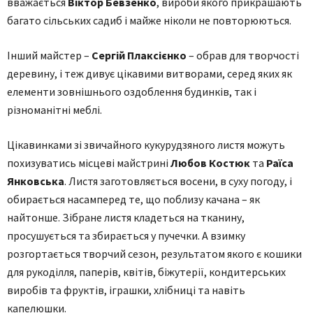
вважається
Віктор Бевзенко
, вироби якого прикрашають
багато сільських садиб і майже ніколи не повторюються.
Інший майстер –
Сергій Плаксієнко
– обрав для творчості
деревину, і теж дивує цікавими витворами, серед яких як
елементи зовнішнього оздоблення будинків, так і
різноманітні меблі.
Цікавинками зі звичайного кукурудзяного листя можуть
похизуватись місцеві майстрині
Любов Костюк
та
Раїса
Янковська
. Листя заготовляється восени, в суху погоду, і
обирається насамперед те, що поблизу качана – як
найтонше. Зібране листя кладеться на тканину,
просушується та збирається у пучечки. А взимку
розгортається творчий сезон, результатом якого є кошики
для рукоділля, паперів, квітів, біжутерії, кондитерських
виробів та фруктів, іграшки, хлібниці та навіть
капелюшки.