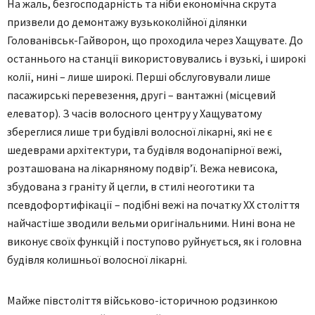
На жаль, безгосподарність та ніби економічна скрута
призвели до демонтажу вузькоколійної ділянки
Голованівськ-Гайворон, що проходила через Хащувате. До
останнього на станції використовувались і вузькі, і широкі
колії, нині – лише широкі. Перші обслуговували лише
пасажирські перевезення, другі – вантажні (місцевий
елеватор). З часів волосного центру у Хащуватому
збереглися лише три будівлі волосної лікарні, які не є
шедеврами архітектури, та будівля водонапірної вежі,
розташована на лікарняному подвір’ї.
Вежа невисока,
збудована з граніту й цегли, в стилі неоготики та
псевдофортифікації – подібні вежі на початку ХХ століття
найчастіше зводили вельми оригінальними. Нині вона не
виконує своїх функцій і поступово руйнується, як і головна
будівля колишньої волосної лікарні.
Майже півстоліття військово-історичною родзинкою