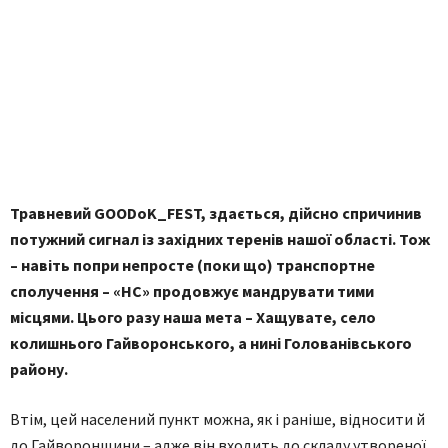
Травневий
GOODoK
_
FEST
, здається, дійсно спричинив
потужний сигнал із західних теренів нашої області. Тож
– навіть попри непросте (поки що) транспортне
сполучення – «НС» продовжує мандрувати тими
місцями. Цього разу наша мета – Хащувате, село
колишнього Гайворонського, а нині Голованівського
району.
Втім, цей населений пункт можна, як і раніше, відносити й
до Гайворонщини – адже він входить до складу утвореної