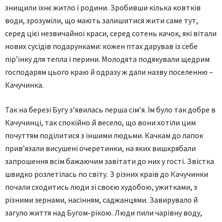
знищили їхнє житло і родини. Зробивши кілька ковтків
води, зрозуміли, що мають залишитися жити саме тут,
серед цієї незвичайної краси, серед сотень качок, які вітали
нових сусідів подарунками: кожен птах дарував із себе
пір’їнку для тепла і перини. Молодята подякували щедрим
господарям цього краю й одразу ж дали назву поселенню –
Качучинка.
Так на березі Бугу з’явилась перша сім’я. Їм було так добре в
Качучинці, так спокійно й весело, що вони хотіли цим
почуттям поділитися з іншими людьми. Качкам до лапок
прив’язали висушені очеретинки, на яких вишкрябали
запрошення всім бажаючим завітати до них у гості. Звістка
швидко розлетілась по світу. З різних країв до Качучинки
почали сходитись люди зі своєю худобою, ужитками, з
різними зернами, насінням, саджанцями. Завирувало й
загуло життя над Бугом-рікою. Люди пили чарівну воду,