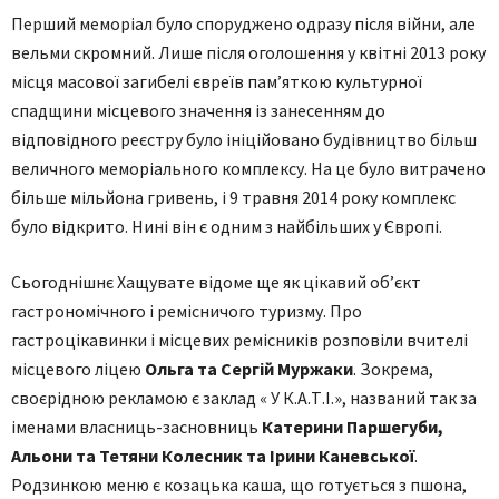
Перший меморіал було споруджено одразу після війни, але
вельми скромний. Лише після оголошення у квітні 2013 року
місця масової загибелі євреїв пам’яткою культурної
спадщини місцевого значення із занесенням до
відповідного реєстру було ініційовано будівництво більш
величного меморіального комплексу. На це було витрачено
більше мільйона гривень, і 9 травня 2014 року комплекс
було відкрито. Нині він є одним з найбільших у Європі.
Сьогоднішнє Хащувате відоме ще як цікавий об’єкт
гастрономічного і ремісничого туризму. Про
гастроцікавинки і місцевих ремісників розповіли вчителі
місцевого ліцею
Ольга та Сергій Муржаки
. Зокрема,
своєрідною рекламою є заклад « У К.А.Т.І.», названий так за
іменами власниць-засновниць
Катерини Паршегуби,
Альони та Тетяни Колесник та Ірини Каневської
.
Родзинкою меню є козацька каша, що готується з пшона,