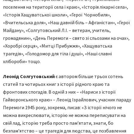
поселення на території села і краю», «Історія лікарні села»,
«Історія Хащуватської школи», «Герої Чорнобиля»,
«Вчительська доля», «Наш давній біль – Афганістан», «Герої
Майдану», «Солгутовський Л.І. – ветеран, учитель,
громадянин», «День Перемоги – свято зі сльозами на очах»,
«Хоробрі серця», «Митці Прибужжя», «Хащуватська
трагедія», «Голодомор для тіла і душі», «Наші славні
хлібороби» тощо.
Леонід Солгутовський
є автором більше трьох сотень
статей та чотирьох книг з історії рідного краю та
фронтових спогадів. В одній з них – «Нариси з історії
Гайворонського краю» – Леонід Ізрайлович, учасник параду
Перемоги 1945 року, зокрема, писав: «З історії нічого не
можна викреслювати, історію не можна переписувати на
свій лад, історію треба просто пам’ятати, знати, бо
безпам’ятство – це трагедія для людства, це позбавлення