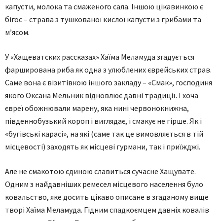
капусти, молока та смаженого сала. Іншою цікавинкою є
бігос – страва з тушкованої кислої капусти з грибами та
м’ясом.
У «Хащеватских рассказах» Хаїма Меламуда згадується
фарширована риба як одна з улюблених єврейських страв.
Саме вона є візитівкою іншого закладу – «Смак», господиня
якого Оксана Мельник відновлює давні традиції. І хоча
євреї обожнювали марену, яка нині червонокнижна,
південнобузький короп і виглядає, і смакує не гірше. Як і
«бугівські карасі», на які (саме так це вимовляється в тій
місцевості) заходять як місцеві гурмани, так і приїжджі.
Але не смакотою єдиною славиться сучасне Хащувате.
Одним з найдавніших ремесел місцевого населення було
ковальство, яке досить цікаво описане в згаданому вище
творі Хаїма Меламуда. Гідним спадкоємцем давніх ковалів