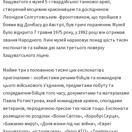
Хащуватого є музей 5-ї гвардійської танкової армії,
створений місцевим краєзнавцем та дослідником
Леонідом Солгутовським -фронтовиком, що пройшов з
боями від Донбасу до Австрії, був тричі пораненим. Музей
було відкрито 7 травня 1975 року, у 1992 році він отримав
звання Народного. Нині музей нараховує понад шість тисяч
експонатів та займає дві зали третього поверху
Хащуватського ліцею.
Майже три з половиною тисячі цих експонатів є
оригіналами – особистими речами бійців та командирів
цього військового з’єднання, предметами побуту та
спорядження бійців того часу, документами та матеріалами
Павла Ротмістрова, який командував армією, спогадами
ветеранів, періодичною пресою тих часів тощо. Експонати
розміщені по розділах: «Воїни Світла», «Хоробрі Серця»,
«Бажаємо миру!», «Доля жінки під час війни», «Євреї
Хащуватого», «Історія села», «Герої АТО», «Трипільські