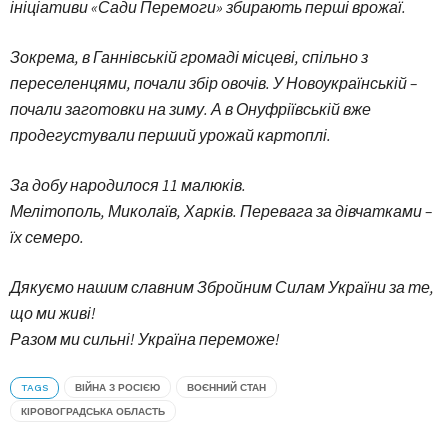
ініціативи «Сади Перемоги» збирають перші врожаї.
Зокрема, в Ганнівській громаді місцеві, спільно з
переселенцями, почали збір овочів. У Новоукраїнській –
почали заготовки на зиму. А в Онуфріївській вже
продегустували перший урожай картоплі.
За добу народилося 11 малюків.
Мелітополь, Миколаїв, Харків. Перевага за дівчатками –
їх семеро.
Дякуємо нашим славним Збройним Силам України за те,
що ми живі!
Разом ми сильні! Україна переможе!
TAGS
ВІЙНА З РОСІЄЮ
ВОЄННИЙ СТАН
КІРОВОГРАДСЬКА ОБЛАСТЬ