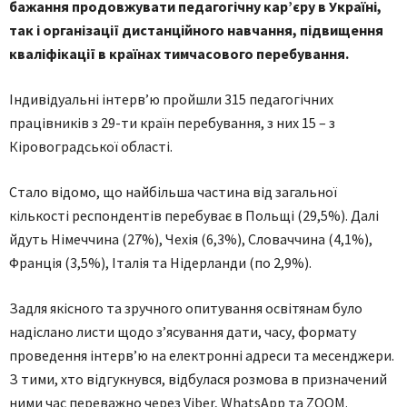
бажання продовжувати педагогічну кар’єру в Україні,
так і організації дистанційного навчання, підвищення
кваліфікації в країнах тимчасового перебування.
Індивідуальні інтерв’ю пройшли 315 педагогічних
працівників з 29-ти країн перебування, з них 15 – з
Кіровоградської області.
Стало відомо, що найбільша частина від загальної
кількості респондентів перебуває в Польщі (29,5%). Далі
йдуть Німеччина (27%), Чехія (6,3%), Словаччина (4,1%),
Франція (3,5%), Італія та Нідерланди (по 2,9%).
Задля якісного та зручного опитування освітянам було
надіслано листи щодо з’ясування дати, часу, формату
проведення інтерв’ю на електронні адреси та месенджери.
З тими, хто відгукнувся, відбулася розмова в призначений
ними час переважно через Viber, WhatsApp та ZOOM.