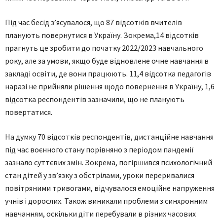
Під час бесід з’ясувалося, що 87 відсотків вчителів
планують повернутися в Україну. Зокрема,14 відсотків
прагнуть це зробити до початку 2022/2023 навчального
року, але за умови, якщо буде відновлене очне навчання в
закладі освіти, де вони працюють. 11,4 відсотка педагогів
наразі не прийняли рішення щодо повернення в Україну, 1,6
відсотка респондентів зазначили, що не планують
повертатися.
На думку 70 відсотків респондентів, дистанційне навчання
під час воєнного стану порівняно з періодом пандемії
зазнало суттєвих змін. Зокрема, погіршився психологічний
стан дітей у зв’язку з обстрілами, уроки переривалися
повітряними тривогами, відчувалося емоційне напруження
учнів і дорослих. Також виникали проблеми з синхронним
навчанням, оскільки діти перебували в різних часових