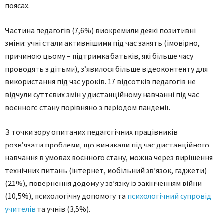
поясах.
Частина педагогів (7,6%) виокремили деякі позитивні
зміни: учні стали активнішими під час занять (імовірно,
причиною цьому – підтримка батьків, які більше часу
проводять з дітьми), з’явилося більше відеоконтенту для
використання під час уроків. 17 відсотків педагогів не
відчули суттєвих змін у дистанційному навчанні під час
воєнного стану порівняно з періодом пандемії.
З точки зору опитаних педагогічних працівників
розв’язати проблеми, що виникали під час дистанційного
навчання в умовах воєнного стану, можна через вирішення
технічних питань (інтернет, мобільний зв’язок, гаджети)
(21%), повернення додому у зв’язку із закінченням війни
(10,5%), психологічну допомогу та
психологічний супровід
учителів
та учнів (3,5%).