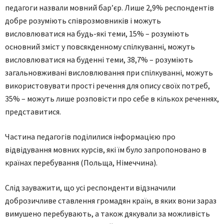
педагоги назвали мовний бар’єр. Лише 2,9% респондентів
добре розуміють співрозмовників і можуть
висловлюватися на будь-які теми, 15% – розуміють
основний зміст у повсякденному спілкуванні, можуть
висловлюватися на буденні теми, 38,7% – розуміють
загальновживані висловлювання при спілкуванні, можуть
використовувати прості речення для опису своїх потреб,
35% – можуть лише розповісти про себе в кількох реченнях,
представитися.
Частина педагогів поділилися інформацією про
відвідування мовних курсів, які їм було запропоновано в
країнах перебування (Польща, Німеччина).
Слід зауважити, що усі респонденти відзначили
доброзичливе ставлення громадян країн, в яких вони зараз
вимушено перебувають, а також дякували за можливість