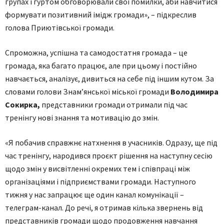
групах і гуртом обговорювали свої помилки, аби навчитися
формувати позитивний імідж громади», – підкреслив
голова Приютівської громади.
Спроможна, успішна та самодостатня громада – це
громада, яка багато працює, але при цьому і постійно
навчається, аналізує, дивиться на себе під іншим кутом. За
словами голови Знам’янської міської громади
Володимира
Сокирка,
представники громади отримали під час
тренінгу нові знання та мотивацію до змін.
«Я побачив справжнє натхнення в учасників. Одразу, ще під
час тренінгу, народився проєкт рішення на наступну сесію
щодо змін у висвітленні окремих тем і співпраці між
організаціями і підприємствами громади. Наступного
тижня у нас запрацює ще один канал комунікації –
телеграм-канал. До речі, я отримав кілька звернень від
представників громади щодо продовження навчання