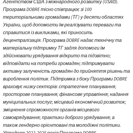
Агентством США з міжнародного розвитку (USAID).
Програма DOBRE тісно співпрацює зі 100
територіальними громадами (ТГ) у десяти областях
України, щоб допомогти їм реалізувати переваги та
справитися із викликами, які приносить
децентралізація. Програма DOBRE надає технічну та
матеріальну підтримку ТГ задля допомоги їм
здійснювати урядування відкрито та підзвітно;
відповідати на потреби громадян; підтримувати
активну залученість громадян до прийняття рішень та
вироблення політик. Підтримка з боку Програми DOBRE
враховує низку секторів: стратегічне планування;
просторове планування; фінансове управління; надання
муніципальних послуг; місцевий економічний розвиток;
зміцнення спроможності органів місцевого
самоврядування; практики доброго урядування; а
також гендерно орієнтовані та молодіжні політики.
Упродовж 2022-2025 років Програма DOBRE