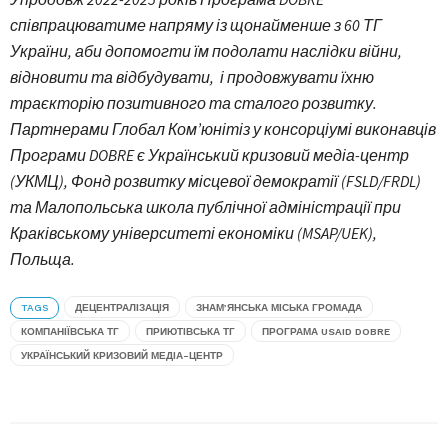
співпрацюватиме напряму із щонайменше з 60 ТГ
України, аби допомогти їм подолати наслідки війни,
відновити та відбудувати, і продовжувати їхню
траєкторію позитивного та сталого розвитку.
Партнерами Глобал Ком’юнітіз у консорціумі виконавців
Програми DOBRE є Український кризовий медіа-центр
(УКМЦ), Фонд розвитку місцевої демократії (FSLD/FRDL)
та Малопольська школа публічної адміністрації при
Краківському університеті економіки (MSAP/UEK),
Польща.
TAGS
ДЕЦЕНТРАЛІЗАЦІЯ
ЗНАМ’ЯНСЬКА МІСЬКА ГРОМАДА
КОМПАНІЇВСЬКА ТГ
ПРИЮТІВСЬКА ТГ
ПРОГРАМА USAID DOBRE
УКРАЇНСЬКИЙ КРИЗОВИЙ МЕДІА-ЦЕНТР