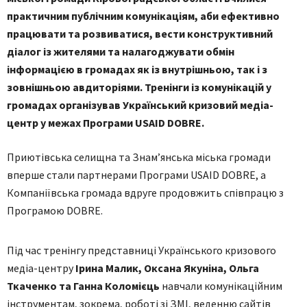
практичним публічним комунікаціям, аби ефективно
працювати та розвиватися, вести конструктивний
діалог із жителями та налагоджувати обмін
інформацією в громадах як із внутрішньою, так і з
зовнішньою авдиторіями. Тренінги із комунікацій у
громадах організував Український кризовий медіа-
центр у межах Програми USAID DOBRE.
Приютівська селищна та Знам’янська міська громади
вперше стали партнерами Програми USAID DOBRE, а
Компаніївська громада вдруге продовжить співпрацю з
Програмою DOBRE.
Під час тренінгу представниці Українського кризового
медіа-центру
Ірина Малик, Оксана Якуніна, Ольга
Ткаченко та Ганна Коломієць
навчали комунікаційним
інструментам, зокрема, роботі зі ЗМІ, веденню сайтів