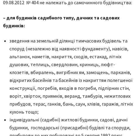
09.08.2012 № 404 не належать до самочинного будівництва:
– для будинків садибного типу, дачних та садових
будинків:
зведення на земельній ділянці тимчасових будівель та
споруд (незалежно від наявності фундаменту), навісів,
альтанок, наметів, накриття, сходів, естакад, літніх
душових, теплиць, свердловин, криниць, люфт-
клозетів, вбиралень, вигрібних ям, замощень, парканів,
відкритих басейнів та басейнів із накриттям полегшеної
конструкції, погребів, входів в погреби, підпірних стін,
воріт, хвірток, приямків, веранд, тамбурів, нежитлових
прибудов, терас, ганків, бань, саун, хлівів, гаражів, літніх
кухонь тощо;
індивідуальні (садибні) житлові будинки, садові, дачні
будинки, господарські (присадибні) будівлі та споруди,
прибудови до них побудовані до 5 серпня 1992 року;