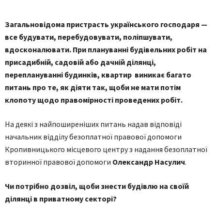
Загальновідома пристрасть українського господаря —
все будувати, перебудовувати, поліпшувати,
вдосконалювати. При плануванні будівельних робіт на
присадибній, садовій або дачній ділянці,
переплануванні будинків, квартир виникає багато
питань про те, як діяти так, щоби не мати потім
клопоту щодо правомірності проведених робіт.
На деякі з найпоширеніших питань надав відповіді
начальник відділу безоплатної правової допомоги
Кропивницького місцевого центру з надання безоплатної
вторинної правової допомоги
Олександр Насулич
.
Чи потрібно дозвіл, щоби знести будівлю на своїй
ділянці в приватному секторі?