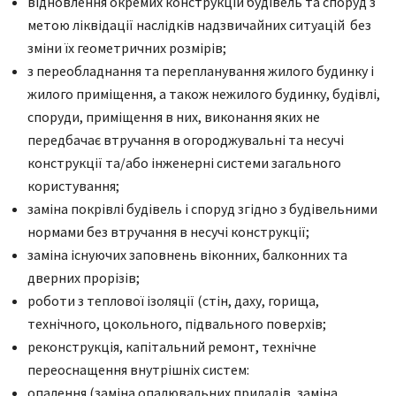
відновлення окремих конструкцій будівель та споруд з
метою ліквідації наслідків надзвичайних ситуацій без
зміни їх геометричних розмірів;
з переобладнання та перепланування жилого будинку і
жилого приміщення, а також нежилого будинку, будівлі,
споруди, приміщення в них, виконання яких не
передбачає втручання в огороджувальні та несучі
конструкції та/або інженерні системи загального
користування;
заміна покрівлі будівель і споруд згідно з будівельними
нормами без втручання в несучі конструкції;
заміна існуючих заповнень віконних, балконних та
дверних прорізів;
роботи з теплової ізоляції (стін, даху, горища,
технічного, цокольного, підвального поверхів;
реконструкція, капітальний ремонт, технічне
переоснащення внутрішніх систем:
опалення (заміна опалювальних приладів, заміна