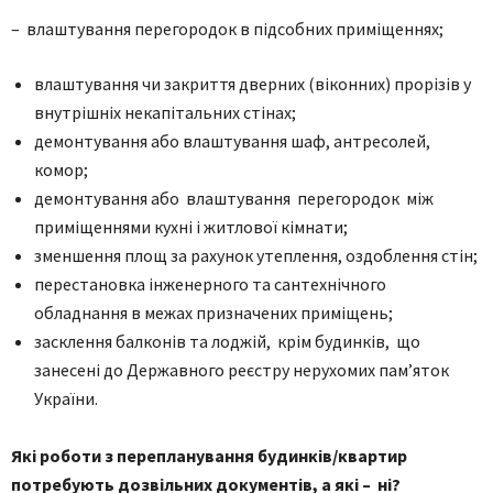
– влаштування перегородок в підсобних приміщеннях;
влаштування чи закриття дверних (віконних) прорізів у
внутрішніх некапітальних стінах;
демонтування або влаштування шаф, антресолей,
комор;
демонтування або влаштування перегородок між
приміщеннями кухні і житлової кімнати;
зменшення площ за рахунок утеплення, оздоблення стін;
перестановка інженерного та сантехнічного
обладнання в межах призначених приміщень;
засклення балконів та лоджій, крім будинків, що
занесені до Державного реєстру нерухомих пам’яток
України.
Які роботи з перепланування будинків/квартир
потребують дозвільних документів, а які – ні?