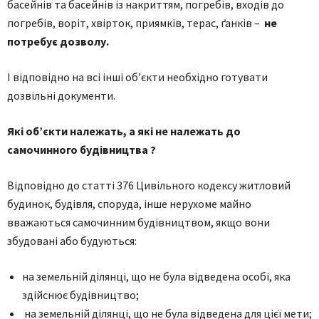
басейнів та басейнів із накриттям, погребів, входів до
погребів, воріт, хвірток, приямків, терас, ґанків –
не
потребує дозволу.
І відповідно на всі інші об’єкти необхідно готувати
дозвільні документи.
Які
об’єкти належать, а які не належать до
самочинного будівництва ?
Відповідно до статті 376 Цивільного кодексу житловий
будинок, будівля, споруда, інше нерухоме майно
вважаються самочинним будівництвом, якщо вони
збудовані або будуються:
на земельній ділянці, що не була відведена особі, яка
здійснює будівництво;
на земельній ділянці, що не була відведена для цієї мети;