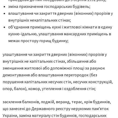
зміна призначення господарських будівель;
влаштування чи закриття дверних (віконних) прорізів у
внутрішніх некапітальних стінах;
об’єднання приміщень кухні і житлової кімнати в єдину
кухню-їдальню, улаштування мансардних приміщень в
межах простору горищ будинку;
улаштування чи закриття дверних (віконних) прорізів у
внутрішніх не капітальних стінах, збільшення або
зменшення житлової або допоміжної площі за рахунок
демонтування або влаштування перегородок (без
порушення капітальних несучих стін, несучих конструкцій,
опор, балок), комор, утеплення і оздоблення стін;
засклення балконів, лоджій, веранд, терас, крім будинків,
що занесені до Державного реєстру нерухомих пам’яток
України, заміна матеріалу стін будинків, господарських