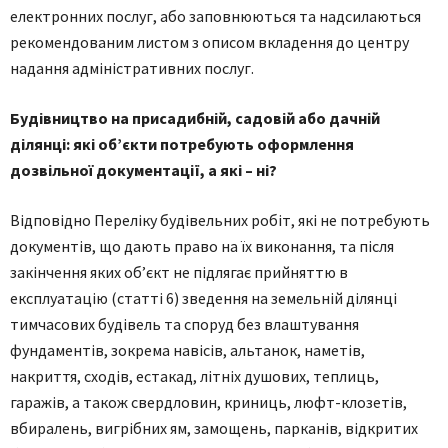
електронних послуг, або заповнюються та надсилаються
рекомендованим листом з описом вкладення до центру
надання адміністративних послуг.
Будівництво на присадибній, садовій або дачній
ділянці: які об’єкти потребують оформлення
дозвільної документації, а які – ні?
Відповідно Переліку будівельних робіт, які не потребують
документів, що дають право на їх виконання, та після
закінчення яких об’єкт не підлягає прийняттю в
експлуатацію (статті 6) зведення на земельній ділянці
тимчасових будівель та споруд без влаштування
фундаментів, зокрема навісів, альтанок, наметів,
накриття, сходів, естакад, літніх душових, теплиць,
гаражів, а також свердловин, криниць, люфт-клозетів,
вбиралень, вигрібних ям, замощень, парканів, відкритих