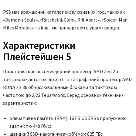
PS5 має вражаючий каталог ексклюзивних ігор, таких як
«Demon’s Souls», «Ratchet & Clank: Rift Apart», «Spider-Man:
Miles Morales» та інші, які привертають увагу гравців.
Характеристики
Плейстейшен 5
Приставка має восьмиядерний процесор AMD Zen 2 з
тактовою частотою до 3,5 ГГц та графічний процесор AMD
RDNA 2 з 36 обчислювальними блоками та тактовою
частотою до 2,23 ТераФлопс. Серед основних технічних
характеристик:
оперативна пам’ять (RAM): 16 ГБ GDDR6 з пропускною
здатністю 448 Гб/с;
швидкий SSD-накопичувач об’ємом 825 ГБ;