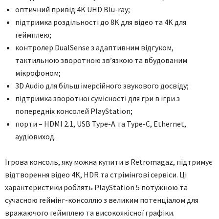
оптичний привід 4K UHD Blu-ray;
підтримка роздільності до 8K для відео та 4K для
геймплею;
контролер DualSense з адаптивним відгуком,
тактильною зворотною зв’язкою та вбудованим
мікрофоном;
3D Audio для більш імерсійного звукового досвіду;
підтримка зворотної сумісності для гри в ігри з
попередніх консолей PlayStation;
порти – HDMI 2.1, USB Type-A та Type-C, Ethernet,
аудіовиход.
Ігрова консоль, яку можна купити в Retromagaz, підтримує
відтворення відео 4K, HDR та стрімінгові сервіси. Ці
характеристики роблять PlayStation 5 потужною та
сучасною геймінг-консоллю з великим потенціалом для
вражаючого геймплею та високоякісної графіки.