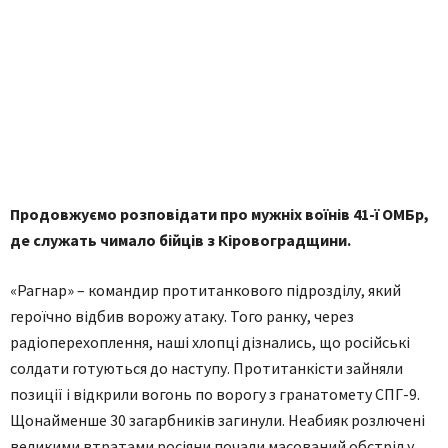
Продовжуємо розповідати про мужніх воїнів 41-ї ОМБр,
де служать чимало бійців з Кіровоградщини.
«Рагнар» – командир протитанкового підрозділу, який
героїчно відбив ворожу атаку. Того ранку, через
радіоперехоплення, наші хлопці дізнались, що російські
солдати готуються до наступу. Протитанкісти зайняли
позиції і відкрили вогонь по ворогу з гранатомету СПГ-9.
Щонайменше 30 загарбників загинули. Неабияк розлючені
великими втратами росіяни почали масований обстріл у