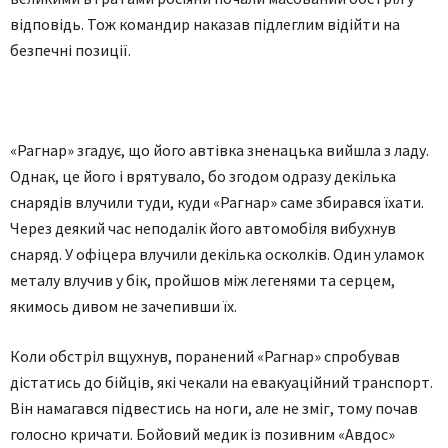
відповідь. Тож командир наказав підлеглим відійти на
безпечні позиції.
«Рагнар» згадує, що його автівка зненацька вийшла з ладу.
Однак, це його і врятувало, бо згодом одразу декілька
снарядів влучили туди, куди «Рагнар» саме збирався їхати.
Через деякий час неподалік його автомобіля вибухнув
снаряд. У офіцера влучили декілька осколків. Один уламок
металу влучив у бік, пройшов між легенями та серцем,
якимось дивом не зачепивши їх.
Коли обстріл вщухнув, поранений «Рагнар» спробував
дістатись до бійців, які чекали на евакуаційний транспорт.
Він намагався підвестись на ноги, але не зміг, тому почав
голосно кричати. Бойовий медик із позивним «Авдос»