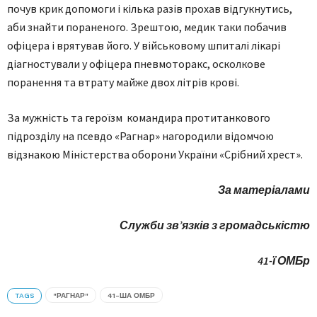
почув крик допомоги і кілька разів прохав відгукнутись,
аби знайти пораненого. Зрештою, медик таки побачив
офіцера і врятував його. У військовому шпиталі лікарі
діагностували у офіцера пневмоторакс, осколкове
поранення та втрату майже двох літрів крові.
За мужність та героїзм командира протитанкового
підрозділу на псевдо «Рагнар» нагородили відомчою
відзнакою Міністерства оборони України «Срібний хрест».
За матеріалами
Служби зв’язків з громадськістю
41-ї ОМБр
TAGS
"РАГНАР"
41-ША ОМБР