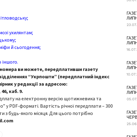
30.07
ГАЗЕ
вітловодську;
ЛИПН
23.07
мозі ухилянтам;
ГАЗЕ
цькому;
ЛИПН
міфи й сьогодення;
16.07
 іншого.
ГАЗЕ
ЛИПН
 номера ви можете, передплативши газету
10.07
 відділеннях “Укрпошти” (передплатний індекс
мірник у редакції за адресою:
ГАЗЕ
6, каб. 9.
ЛИПН
плату на електронну версію щотижневика та
05.07
 у PDF-форматі. Вартість річної передплати – 300
 з будь-якого місяця. Для цього потрібно
ГАЗЕ
ЧЕРВ
l.com
25.06