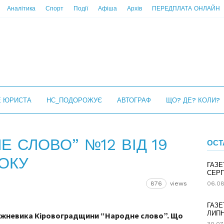
Аналітика
Спорт
Події
Афіша
Архів
ПЕРЕДПЛАТА ОНЛАЙН
Е ЮРИСТА
НС_ПОДОРОЖУЄ
АВТОГРАФ
ЩО? ДЕ? КОЛИ?
Е СЛОВО” №12 ВІД 19
ОСТ
ОКУ
ГАЗЕ
СЕРП
876
views
06.08
ГАЗЕ
ЛИПН
ижневика Кіровоградщини “Народне слово”. Що