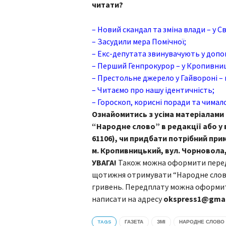
читати?
– Новий скандал та зміна влади – у С
– Засудили мера Помічної;
– Екс-депутата звинувачують у допо
– Перший Генпрокурор – у Кропивни
– Престольне джерело у Гайвороні – 
– Читаємо про нашу ідентичність;
– Гороскоп, корисні поради та чимало
Ознайомитись з усіма матеріалами
“Народне слово” в редакції або у
61106), чи придбати потрібний при
м. Кропивницький, вул. Чорновола, 4
УВАГА!
Також можна оформити перед
щотижня отримувати “Народне слово”
гривень. Передплату можна оформити
написати на адресу
okspress1@gmai
TAGS
ГАЗЕТА
ЗМІ
НАРОДНЕ СЛОВО