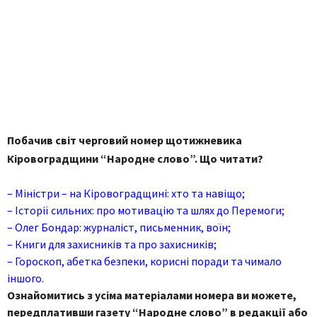
Побачив світ черговий номер щотижневика
Кіровоградщини “Народне слово”. Що читати?
– Міністри – на Кіровоградщині: хто та навіщо;
– Історії сильних: про мотивацію та шлях до Перемоги;
– Олег Бондар: журналіст, письменник, воїн;
– Книги для захисників та про захисників;
– Гороскоп, абетка безпеки, корисні поради та чимало
іншого.
Ознайомитись з усіма матеріалами номера ви можете,
передплативши газету “Народне слово” в редакції або