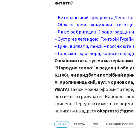
читати?
– Ветеранський ярмарок та День Поля
– Обласні премії: кому дали та хто щ
– Як воює бригада з Кіровоградщини
– Зустріч з легендою: Григорій Гусе
– Ціни, виплати, пенсії – пояснюють 
– Гороскоп, кросворд, корисні порад
Ознайомитись з усіма матеріалами
“Народне слово” в редакції або у
61106), чи придбати потрібний при
м. Кропивницький, вул. Чорновола, 4
УВАГА!
Також можна оформити перед
щотижня отримувати “Народне слово”
гривень. Передплату можна оформити
написати на адресу
okspress1@gmai
TAGS
ГАЗЕТА
ЗМІ
НАРОДНЕ СЛОВО