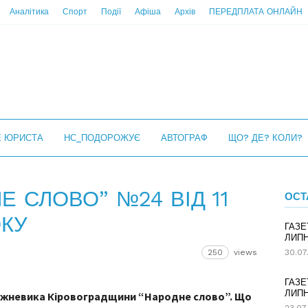
Аналітика
Спорт
Події
Афіша
Архів
ПЕРЕДПЛАТА ОНЛАЙН
Е ЮРИСТА
НС_ПОДОРОЖУЄ
АВТОГРАФ
ЩО? ДЕ? КОЛИ?
Е СЛОВО” №24 ВІД 11
ОСТ
ОКУ
ГАЗЕ
ЛИПН
250
views
30.07
ГАЗЕ
ЛИПН
ижневика Кіровоградщини “Народне слово”. Що