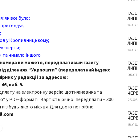
23.07
ГАЗЕ
: як все було;
ЛИПН
е претендує;
16.07
;
ГАЗЕ
йнов у Кропивницькому;
ЛИПН
експерти;
10.07
и та чимало іншого.
 номера ви можете, передплативши газету
ГАЗЕ
ЛИПН
 відділеннях “Укрпошти” (передплатний індекс
05.07
мірник у редакції за адресою:
6, каб. 9.
ГАЗЕ
плату на електронну версію щотижневика та
ЧЕРВ
 у PDF-форматі. Вартість річної передплати – 300
25.06
 з будь-якого місяця. Для цього потрібно
l.com
ГАЗЕ
ЧЕРВ
18.06