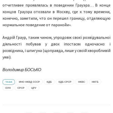
отчетливее проявлялась в поведении Грауэра… В конце
концов Грауэра отозвали в Москву, где к тому времени,
конечно, заметили, что он перешел границу, отделяющую
нормальное поведение от паранойи».
Андрій Граур, таким чином, упродовж своєї розвідувальної
діяльності побував у двох іпостасях одночасно: і
розвідника, і шпигуна (щоправда, лише у своїй хворобливій
уяві).
Володимир БОСЬКО
TAGS
ИНО НКВД СССР
КДБ
КДБ СРСР
НКВС
НКГБ
ОУН
СРСР
ЦРУ