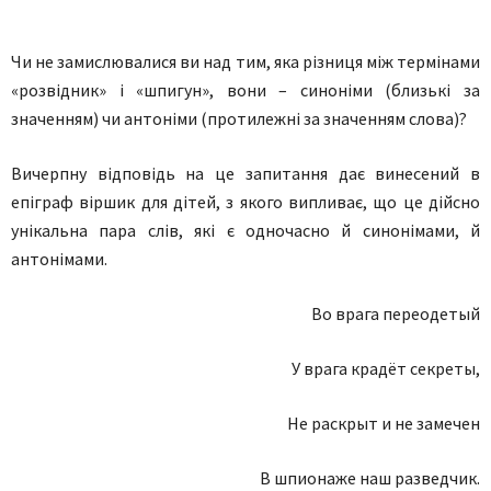
Чи не замислювалися ви над тим, яка різниця між термінами
«розвідник» і «шпигун», вони – синоніми (близькі за
значенням) чи антоніми (протилежні за значенням слова)?
Вичерпну відповідь на це запитання дає винесений в
епіграф віршик для дітей, з якого випливає, що це дійсно
унікальна пара слів, які є одночасно й синонімами, й
антонімами.
Во врага переодетый
У врага крадёт секреты,
Не раскрыт и не замечен
В шпионаже наш разведчик.