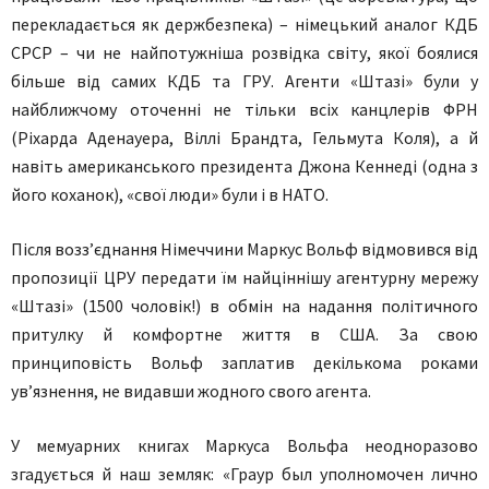
перекладається як держбезпека) – німецький аналог КДБ
СРСР – чи не найпотужніша розвідка світу, якої боялися
більше від самих КДБ та ГРУ. Агенти «Штазі» були у
найближчому оточенні не тільки всіх канцлерів ФРН
(Ріхарда Аденауера, Віллі Брандта, Гельмута Коля), а й
навіть американського президента Джона Кеннеді (одна з
його коханок), «свої люди» були і в НАТО.
Після возз’єднання Німеччини Маркус Вольф відмовився від
пропозиції ЦРУ передати їм найціннішу агентурну мережу
«Штазі» (1500 чоловік!) в обмін на надання політичного
притулку й комфортне життя в США. За свою
принциповість Вольф заплатив декількома роками
ув’язнення, не видавши жодного свого агента.
У мемуарних книгах Маркуса Вольфа неодноразово
згадується й наш земляк: «Граур был уполномочен лично