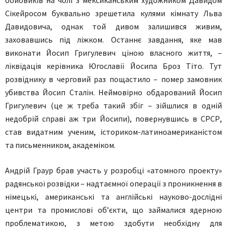
Сікейросом буквально зрешетила кулями кімнату Льва
Давидовича, однак той дивом залишився живим,
заховавшись під ліжком. Останнє завдання, яке мав
виконати Йосип Григулевич ціною власного життя, –
ліквідація керівника Югославії Йосипа Броз Тіто. Тут
розвіднику в черговий раз пощастило – помер замовник
убивства Йосип Сталін. Неймовірно обдарований Йосип
Григулевич (це ж треба такий збіг – зійшлися в одній
недобрій справі аж три Йосипи), повернувшись в СРСР,
став видатним ученим, істориком-латиноамериканістом
та письменником, академіком.
Андрій Граур брав участь у розробці «атомного проекту»
радянської розвідки – надтаємної операції з проникнення в
німецькі, американські та англійські науково-дослідні
центри та промислові об’єкти, що займалися ядерною
проблематикою, з метою здобути необхідну для