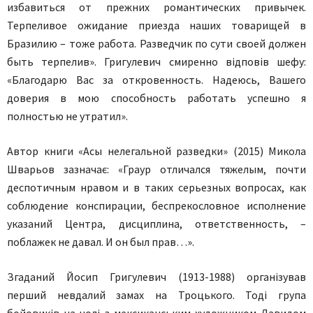
избавиться от прежних романтических привычек.
Терпеливое ожидание приезда наших товарищей в
Бразилию – тоже работа. Разведчик по сути своей должен
быть терпелив». Григулевич смиренно відповів шефу:
«Благодарю Вас за откровенность. Надеюсь, Вашего
доверия в мою способность работать успешно я
полностью не утратил».
Автор книги «Асы нелегальной разведки» (2015) Микола
Шварьов зазначає: «Граур отличался тяжелым, почти
деспотичным нравом и в таких серьезных вопросах, как
соблюдение конспирации, беспрекословное исполнение
указаний Центра, дисциплина, ответственность, –
поблажек не давал. И он был прав…».
Згаданий Йосип Григулевич (1913-1988) організував
перший невдалий замах на Троцького. Тоді група
бойовиків на чолі з мексиканським художником Давидом