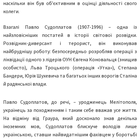
наскільки він був об’єктивним в оцінці діяльності свого
колеги.
Взагалі Павло Судоплатов (1907-1996) – одна із
найзловісніших постатей в історії світової розвідки.
Розвідник-диверсант і терорист, він виконував
найбруднішу роботу: безпосередньо розробляв операції з
ліквідації одного з лідерів ОУН Євгена Коновальця (знищив
особисто), Льва Троцького (операція «Утка»), Степана
Бандери, Юрія Шухевича та багатьох інших ворогів Сталіна
й радянської влади.
Павло Судоплатов, до речі, – уродженець Мелітополя,
українець за походженням і таким себе вважав усе життя.
На відміну від Граура, який досконало знав декілька
іноземних мов, Судоплатов блискуче володів лише
українською, ставши найвидатнішим фахівцем у боротьбі