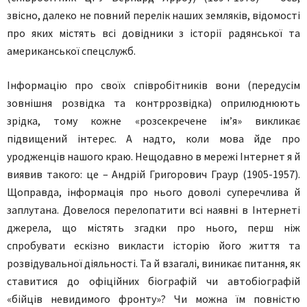
звісно, далеко не повний перелік наших земляків, відомості
про яких містять всі довідники з історії радянської та
американської спецслужб.
Інформацію про своїх співробітників вони (передусім
зовнішня розвідка та контррозвідка) оприлюднюють
зрідка, тому кожне «розсекречене ім’я» викликає
підвищений інтерес. А надто, коли мова йде про
уродженців нашого краю. Нещодавно в мережі Інтернет я й
виявив такого: це – Андрій Григорович Граур (1905-1957).
Щоправда, інформація про нього доволі суперечлива й
заплутана. Довелося перелопатити всі наявні в Інтернеті
джерела, що містять згадки про нього, перш ніж
спробувати ескізно викласти історію його життя та
розвідувальної діяльності. Та й взагалі, виникає питання, як
ставитися до офіційних біографій чи автобіографій
«бійців невидимого фронту»? Чи можна їм повністю