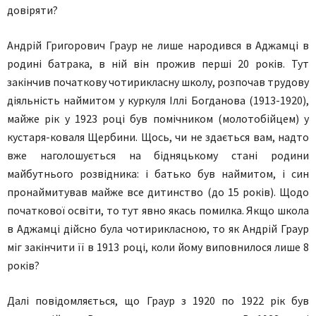
довіряти?
Андрій Григорович Граур не лише народився в Аджамці в
родині батрака, в ній він прожив перші 20 років. Тут
закінчив початкову чотирикласну школу, розпочав трудову
діяльність наймитом у куркуля Іллі Богданова (1913-1920),
майже рік у 1923 році був помічником (молотобійцем) у
кустаря-коваля Щербини. Щось, чи не здається вам, надто
вже наголошується на бідняцькому стані родини
майбутнього розвідника: і батько був наймитом, і син
пронаймитував майже все дитинство (до 15 років). Щодо
початкової освіти, то тут явно якась помилка. Якщо школа
в Аджамці дійсно була чотирикласною, то як Андрій Граур
міг закінчити її в 1913 році, коли йому виповнилося лише 8
років?
Далі повідомляється, що Граур з 1920 по 1922 рік був