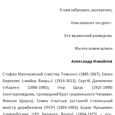
К нам заброшен, засекречен,
Нам наносит он урон –
Это вражеский разведчик.
Мы его зовём шпион
Александр Измайлов
Стефан Мрочковский («містер Томсон») (1885-1967), Євген
Березняк («майор Вихрь») (1914-2013), Сергій Даниленко
(«Карін») (1896-1985); Ігор Щорс (1915-1998)
(контррозвідник, троюрідний брат «українського Чапаєва»
Миколи Щорса), Семен Ігнатьєв (останній сталінський
міністр держбезпеки СРСР) (1904-1983); Борис Ярошевич
(співробітник ЦРУ Бернард Ярроу) (1894-1973) – ось,