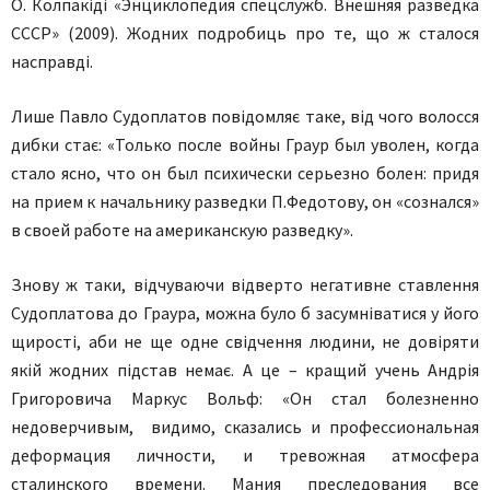
О. Колпакіді «Энциклопедия спецслужб. Внешняя разведка
СССР» (2009). Жодних подробиць про те, що ж сталося
насправді.
Лише Павло Судоплатов повідомляє таке, від чого волосся
дибки стає: «Только после войны Граур был уволен, когда
стало ясно, что он был психически серьезно болен: придя
на прием к начальнику разведки П.Федотову, он «сознался»
в своей работе на американскую разведку».
Знову ж таки, відчуваючи відверто негативне ставлення
Судоплатова до Граура, можна було б засумніватися у його
щирості, аби не ще одне свідчення людини, не довіряти
якій жодних підстав немає. А це – кращий учень Андрія
Григоровича Маркус Вольф: «Он стал болезненно
недоверчивым, видимо, сказались и профессиональная
деформация личности, и тревожная атмосфера
сталинского времени. Мания преследования все