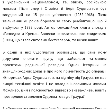
з українським націоналізмом, та, звісно, російською
мовами. Після смерті Сталіна й Берії Судоплатов був
засуджений на 15 років ув’язнення (1953-1968). Після
звільнення 20 років боровся за свою реабілітаціо, що й
відбулося у 1992 році. Автор сенсаційної книги спогадів
«Разведка и Кремль. Записки нежелательного свидетеля»
(1996), що стала світовим бестселером, та низки інших.
В одній із них Судоплатов розповідає, що саме йому
доручили очолити групу, що займалася «атомним
проектом» радянської розвідки. Однак історики не
знайшли жодних доказів про його причетність до операції
«Енормоз». Адже Судоплатов, на відміну від Граура, не мав
вищої технічної освіти і не володів іноземними мовами.
Можливо, цим і пояснюється відверто зневажливе, навіть
презирливе ставлення Судоплатова до Граура?
В «Очерках истории российской внешней разведки» Євгена