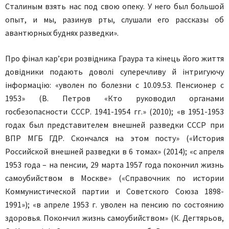
Сталиным взять нас под свою опеку. У него был большой
опыт, и мы, разинув рты, слушали его рассказы об
авантюрных буднях разведки».
Про фінал кар’єри розвідника Граура та кінець його життя
довідники подають доволі суперечливу й інтригуючу
інформацію: «уволен по болезни с 10.09.53. Пенсионер с
1953» (В. Петров «Кто руководил органами
госбезопасности СССР. 1941-1954 гг.» (2010); «в 1951-1953
годах был представителем внешней разведки СССР при
ВПР МГБ ГДР. Скончался на этом посту» («История
Российской внешней разведки в 6 томах» (2014); «с апреля
1953 года – на пенсии, 29 марта 1957 года покончил жизнь
самоубийством в Москве» («Справочник по истории
Коммунистической партии и Советского Союза 1898-
1991»); «в апреле 1953 г. уволен на пенсию по состоянию
здоровья. Покончил жизнь самоубийством» (К. Дегтярьов,