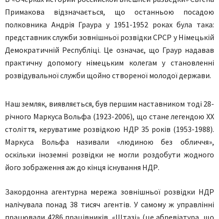
Примакова відзначається, що останньою посадою
полковника Андрія Граура у 1951-1952 роках була така:
представник служби зовнішньої розвідки СРСР у Німецькій
Демократичній Республіці. Це означає, що Граур надавав
практичну допомогу німецьким колегам у становленні
розвідувальної служби щойно створеної молодої держави.
Наш земляк, виявляється, був першим наставником тоді 28-
річного Маркуса Вольфа (1923-2006), що стане легендою ХХ
століття, керуватиме розвідкою НДР 35 років (1953-1988).
Маркуса Вольфа називали «людиною без обличчя»,
оскільки іноземні розвідки не могли роздобути жодного
його зображення аж до кінця існування НДР.
Закордонна агентурна мережа зовнішньої розвідки НДР
налічувала понад 38 тисяч агентів. У самому ж управлінні
працювали 4286 працівників. «Штазі» (це абревіатура, що