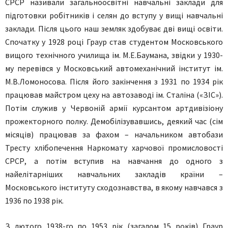
СРСР називали загальноосвітні навчальні заклади для
підготовки робітників і селян до вступу у вищі навчальні
заклади. Після цього наш земляк здобуває дві вищі освіти.
Спочатку у 1928 році Граур став студентом Московського
вищого технічного училища ім. М.Е.Баумана, звідки у 1930-
му перевівся у Московський автомеханічний інститут ім.
М.В.Ломоносова. Після його закінчення з 1931 по 1934 рік
працював майстром цеху на автозаводі ім. Сталіна («ЗІС»).
Потім служив у Червоній армії курсантом артдивізіону
прожекторного полку. Демобілізувавшись, деякий час (сім
місяців) працював за фахом – начальником автобази
Тресту хлібопечення Наркомату харчової промисловості
СРСР, а потім вступив на навчання до одного з
найелітарніших навчальних закладів країни –
Московського інституту сходознавства, в якому навчався з
1936 по 1938 рік.
З лютого 1938-го по 1953 рік (загалом 15 років) Граур