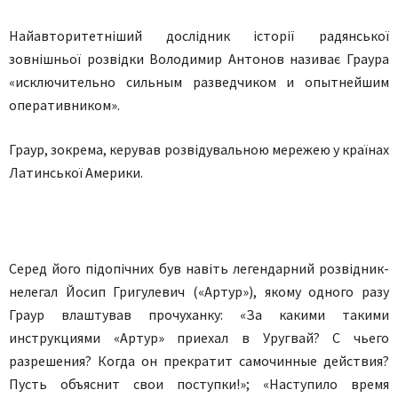
Найавторитетніший дослідник історії радянської
зовнішньої розвідки Володимир Антонов називає Граура
«исключительно сильным разведчиком и опытнейшим
оперативником».
Граур, зокрема, керував розвідувальною мережею у країнах
Латинської Америки.
Серед його підопічних був навіть легендарний розвідник-
нелегал Йосип Григулевич («Артур»), якому одного разу
Граур влаштував прочуханку: «За какими такими
инструкциями «Артур» приехал в Уругвай? С чьего
разрешения? Когда он прекратит самочинные действия?
Пусть объяснит свои поступки!»; «Наступило время