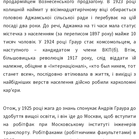
продармійцем Вознесенського продзагону. В 1923 році
колишній наймит у вісімнадцятирічному віці обирається
головою Аджамської сільської ради і перебуває на цій
посаді два роки. До речі, Аджамка на ті часи мала статус
містечка з населенням (за переписом 1897 року) майже 10
тисяч чоловік. У 1924 році Граур стає комсомольцем, а
наступного – кандидатом у члени ВКП(б). Втім,
більшовицька революція 1917 року, слід віддати їй
належне, обіцяне в «Інтернаціоналі», «кто был никем, тот
станет всем», послідовно втілювала в життя, і вихідці з
найбідніших верств населення дійсно робили карколомні
кар’єри.
Отож, у 1925 році жага до знань спонукає Андрія Граура до
здобуття вищої освіти, і він їде до Москви, щоб вступити
на робітфак при Московському інституті інженерів
транспорту. Робітфаками (робітничими факультетами) в