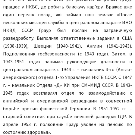
працює у НКВС, де робить блискучу кар’єру. Вражає вже
один перелік посад, які займав наш земляк: «После
нескольких месяцев службы в центральном аппарате ИНО
НКВД СССР Граур был послан на заграничную
разведработу. Выполнял ответственные задания в США
(1938-1939), Швеции (1940-1941), Англии (1941-1943).
Подполковник госбезопасности (с 1943 года). Затем, в
1943-1951 годах занимал руководящие должности в
центральном аппарате: с 1944 г. – начальник 3-го (Англо-
американского) отдела 1-го Управления НКГБ СССР. С 1947
г. – начальник Отдела «Д» КИ при СМ–МИД СССР. В 1943-
1945 годах возглавлял отдел по взаимодействию с
английской и американской разведками в совместной
борьбе против фашистской Германии. В 1951-1952 гг. –
старший советник при службе внешней разведки ГДР. В
апреле 1953 г. полковник Граур уволен на пенсию по
состоянию здоровья».