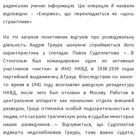
радянських учених інформацію. Цю операцію й назвали
відповідно – «Енормоз», що перекладається як «щось
страхітливе».
На тлі загалом позитивних відгуків про розвідувальну
діяльність Андрія Граура шокуюче сприймається його
характеристика у спогадах Павла Судоплатова: «…В
Стокгольм был командирован один из активных
участников «чистки» в ИНО НКВД в 1938-1939 годах
партийный выдвиженец А.Граур. Впоследствии он какое-
то время в 1941 году возглавлял шведскую резидентуру
НКВД, после чего был отозван в Москву. Работая в
центральном аппарате как начальник отдела внешней
разведки, Граур отличался особой подозрительностью к
людям, что сыграло трагическую роль в судьбах некоторых
наших разведчиков…». Відчувається, що Судоплатов
відверто недолюблював Граура, тому важко судити,