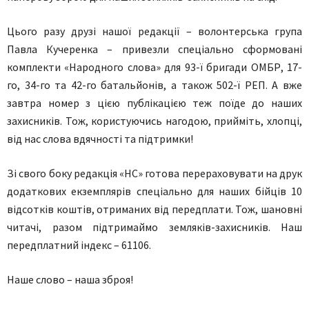
Цього разу друзі нашої редакції – волонтерська група
Павла Кучеренка – привезли спеціально сформовані
комплекти «Народного слова» для 93-ї бригади ОМБР, 17-
го, 34-го та 42-го батальйонів, а також 502-ї РЕП. А вже
завтра номер з цією публікацією теж поїде до наших
захисників. Тож, користуючись нагодою, прийміть, хлопці,
від нас слова вдячності та підтримки!
Зі свого боку редакція «НС» готова перераховувати на друк
додаткових екземплярів спеціально для наших бійців 10
відсотків коштів, отриманих від передплати. Тож, шановні
читачі, разом підтримаймо земляків-захисників. Наш
передплатний індекс – 61106.
Наше слово – наша зброя!