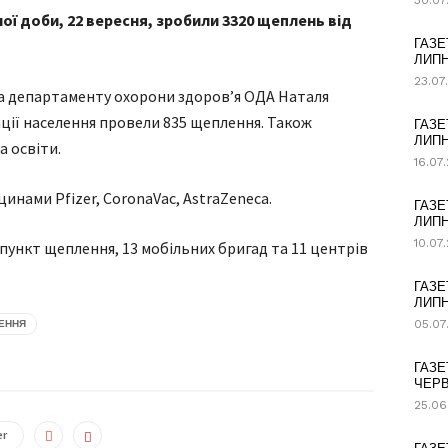
30.07
ї доби, 22 вересня, зробили 3320 щеплень від
ГАЗЕ
ЛИПН
23.07
а департаменту охорони здоров’я ОДА Наталя
ації населення провели 835 щеплення. Також
ГАЗЕ
ЛИПН
 освіти.
16.07
инами Pfizer, CoronaVac, AstraZeneca.
ГАЗЕ
ЛИПН
10.07
пункт щеплення, 13 мобільних бригад та 11 центрів
ГАЗЕ
ЛИПН
05.07
ЕННЯ
ГАЗЕ
ЧЕРВ
25.06
er