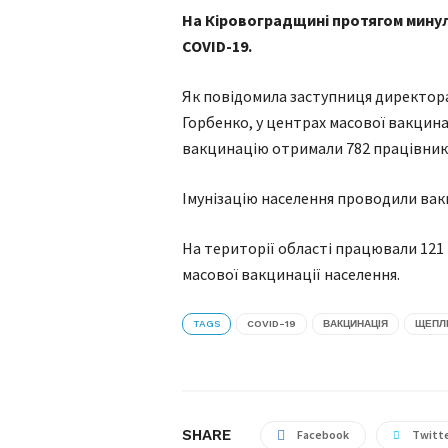
На Кіровоградщині протягом минуло
COVID-19.
Як повідомила заступниця директор
Горбенко, у центрах масової вакцин
вакцинацію отримали 782 працівника
Імунізацію населення проводили вакц
На території області працювали 121 
масової вакцинації населення.
TAGS
COVID-19
ВАКЦИНАЦІЯ
ЩЕПЛ
SHARE
Facebook
Twitt