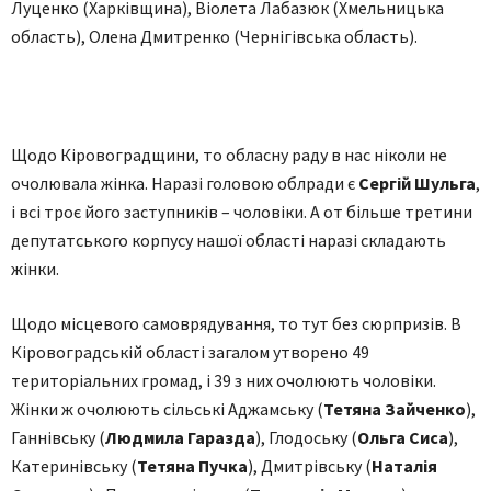
Луценко (Харківщина), Віолета Лабазюк (Хмельницька
область), Олена Дмитренко (Чернігівська область).
Щодо Кіровоградщини, то обласну раду в нас ніколи не
очолювала жінка. Наразі головою облради є
Сергій Шульга
,
і всі троє його заступників – чоловіки. А от більше третини
депутатського корпусу нашої області наразі складають
жінки.
Щодо місцевого самоврядування, то тут без сюрпризів. В
Кіровоградській області загалом утворено 49
територіальних громад, і 39 з них очолюють чоловіки.
Жінки ж очолюють сільські Аджамську (
Тетяна Зайченко
),
Ганнівську (
Людмила Гаразда
), Глодоську (
Ольга Сиса
),
Катеринівську (
Тетяна Пучка
), Дмитрівську (
Наталія