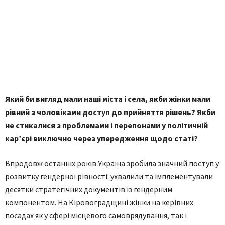
Який би вигляд мали наші міста і села, якби жінки мали
рівний з чоловіками доступ до прийняття рішень? Якби
не стикалися з проблемами і перепонами у політичній
кар’єрі виключно через упередження щодо статі?
Впродовж останніх років Україна зробила значний поступ у
розвитку гендерної рівності: ухвалили та імплементували
десятки стратегічних документів із гендерним
компонентом. На Кіровоградщині жінки на керівних
посадах як у сфері місцевого самоврядування, так і