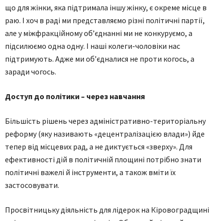
що для жінки, яка підтримала іншу жінку, є окреме місце в
раю. І хоч в раді ми представляємо різні політичні партії,
але у міжфракційному об’єднанні ми не конкуруємо, а
підсилюємо одна одну. І наші колеги-чоловіки нас
підтримують. Адже ми об’єдналися не проти когось, а
заради чогось.
Доступ до політики – через навчання
Більшість рішень через адміністративно-територіальну
реформу (яку називають «децентралізацією влади») йде
тепер від місцевих рад, а не диктується «зверху». Для
ефективності дій в політичній площині потрібно знати
політичні важелі й інструменти, а також вміти їх
застосовувати.
Просвітницьку діяльність для лідерок на Кіровоградщині