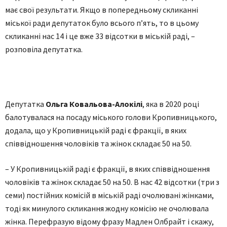
має свої результати. Якщо в попередньому скликанні
міської ради депутаток було всього п’ять, то в цьому
скликанні нас 14 і це вже 33 відсотки в міській раді, –
розповіла депутатка.
Депутатка
Ольга Ковальова-Алокілі
, яка в 2020 році
балотувалася на посаду міського голови Кропивницького,
додала, що у Кропивницькій раді є фракції, в яких
співвідношення чоловіків та жінок складає 50 на 50.
– У Кропивницькій раді є фракції, в яких співвідношення
чоловіків та жінок складає 50 на 50. В нас 42 відсотки (три з
семи) постійних комісій в міській раді очолювані жінками,
тоді як минулого скликання жодну комісію не очолювала
жінка. Перефразую відому фразу Мадлен Олбрайт і скажу,