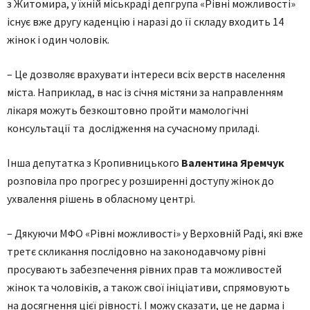
з Житомира, у їхній міськраді депгрупа «Рівні можливості»
існує вже другу каденцію і наразі до її складу входить 14
жінок і один чоловік.
– Це дозволяє врахувати інтереси всіх верств населення
міста. Наприклад, в нас із січня містяни за направленням
лікаря можуть безкоштовно пройти мамологічні
консультації та дослідження на сучасному приладі.
Інша депутатка з Кропивницького
Валентина Яремчук
розповіла про прогрес у розширенні доступу жінок до
ухвалення рішень в обласному центрі.
– Дякуючи МФО «Рівні можливості» у Верховній Раді, які вже
третє скликання послідовно на законодавчому рівні
просувають забезпечення рівних прав та можливостей
жінок та чоловіків, а також свої ініціативи, спрямовують
на досягнення цієї рівності. І можу сказати, це не дарма і