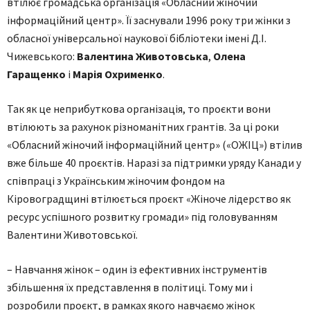
втілює громадська організація «Обласний жіночий
інформаційний центр». Її заснували 1996 року три жінки з
обласної універсальної наукової бібліотеки імені Д.І.
Чижевського:
Валентина Животовська
,
Олена
Гаращенко
і
Марія Охрименко
.
Так як це неприбуткова організація, то проєкти вони
втілюють за рахунок різноманітних грантів. За ці роки
«Обласний жіночий інформаційний центр» («ОЖІЦ») втілив
вже більше 40 проєктів. Наразі за підтримки уряду Канади у
співпраці з Українським жіночим фондом на
Кіровоградщині втілюється проєкт «Жіноче лідерство як
ресурс успішного розвитку громади» під головуванням
Валентини Животовської.
– Навчання жінок – один із ефективних інструментів
збільшення їх представлення в політиці. Тому ми і
розробили проєкт, в рамках якого навчаємо жінок