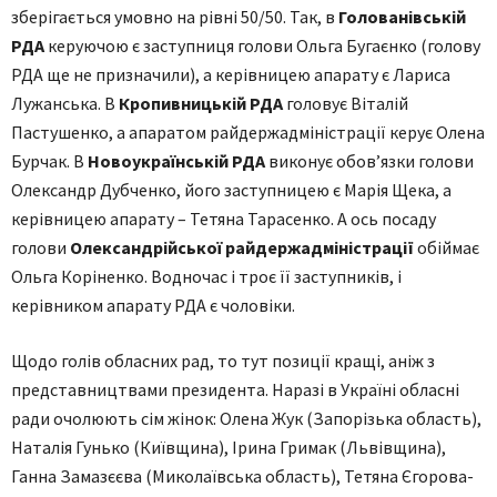
зберігається умовно на рівні 50/50. Так, в
Голованівській
РДА
керуючою є заступниця голови Ольга Бугаєнко (голову
РДА ще не призначили), а керівницею апарату є Лариса
Лужанська. В
Кропивницькій РДА
головує Віталій
Пастушенко, а апаратом райдержадміністрації керує Олена
Бурчак. В
Новоукраїнській РДА
виконує обов’язки голови
Олександр Дубченко, його заступницею є Марія Щека, а
керівницею апарату – Тетяна Тарасенко. А ось посаду
голови
Олександрійської райдержадміністрації
обіймає
Ольга Коріненко. Водночас і троє її заступників, і
керівником апарату РДА є чоловіки.
Щодо голів обласних рад, то тут позиції кращі, аніж з
представництвами президента. Наразі в Україні обласні
ради очолюють сім жінок: Олена Жук (Запорізька область),
Наталія Гунько (Київщина), Ірина Гримак (Львівщина),
Ганна Замазєєва (Миколаївська область), Тетяна Єгорова-