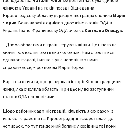
господарства
Наталя Ревенко
довгий час була єдиною
жінкою в Україні на такій посаді. Віднедавна
Кіровоградську обласну держадміністрацію очолила
Марія
Чорна
. Вона наразі є однією з двох жінок-голів ОДА в
Україні: Івано-Франківську ОДА очолює
Світлана Онищук
.
– Двома областями в країні керують жінки. Це нічого не
значить, з нас питають як з чоловіків. Нам ставляться
однакові задачі, і ми не гірше чоловіків з ними
справляємось, – розповіла Марія Чорна.
Варто зазначити, що це перша в історії Кіровоградщини
жінка, яка очолила область. При цьому всі заступники
голови ОДА є чоловіками.
Щодо районних адміністрацій, кількість яких разом із
кількістю районів на Кіровоградщині скоротилася до
чотирьох, то тут гендерний баланс у керівництві поки