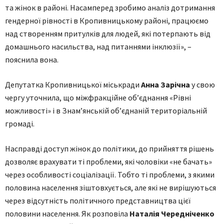
та жінок в районі. Насамперед зробимо аналіз дотримання
гендерної рівності в Кропивницькому районі, працюємо
над створенням притулків для людей, які потерпають від
домашнього насильства, над питаннями інклюзії», –
пояснила вона.
Депутатка Кропивницької міськради
Анна Зарічна
у свою
чергу уточнила, що міжфракційне об’єднання «Рівні
можливості» і в Знам’янській об’єднаній територіальній
громаді.
Насправді доступ жінок до політики, до прийняття рішень
дозволяє врахувати ті проблеми, які чоловіки «не бачать»
через особливості соціалізації. Тобто ті проблеми, з якими
половина населення зіштовхується, але які не вирішуються
через відсутність політичного представництва цієї
половини населення. Як розповіла
Наталія Чередніченко