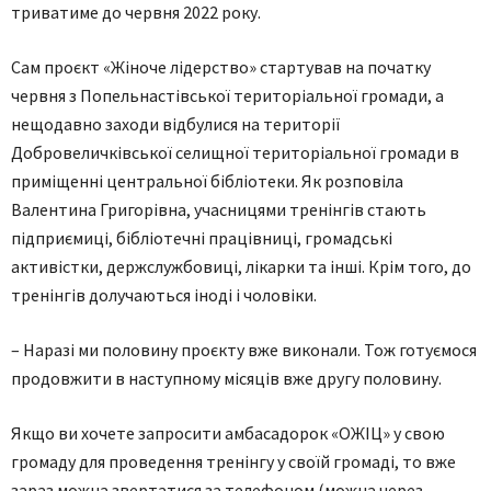
триватиме до червня 2022 року.
Сам проєкт «Жіноче лідерство» стартував на початку
червня з Попельнастівської територіальної громади, а
нещодавно заходи відбулися на території
Добровеличківської селищної територіальної громади в
приміщенні центральної бібліотеки. Як розповіла
Валентина Григорівна, учасницями тренінгів стають
підприємиці, бібліотечні працівниці, громадські
активістки, держслужбовиці, лікарки та інші. Крім того, до
тренінгів долучаються іноді і чоловіки.
– Наразі ми половину проєкту вже виконали. Тож готуємося
продовжити в наступному місяців вже другу половину.
Якщо ви хочете запросити амбасадорок «ОЖІЦ» у свою
громаду для проведення тренінгу у своїй громаді, то вже
зараз можна звертатися за телефоном (можна через