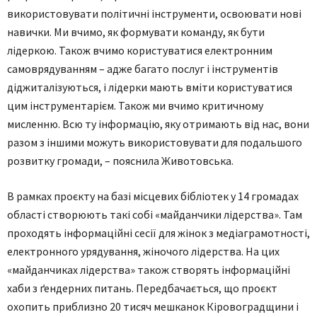
використовувати політичні інструменти, освоювати нові
навички. Ми вчимо, як формувати команду, як бути
лідеркою. Також вчимо користуватися електронним
самоврядуванням – адже багато послуг і інструментів
діджиталізуються, і лідерки мають вміти користуватися
цим інструментарієм. Також ми вчимо критичному
мисленню. Всю ту інформацію, яку отримають від нас, вони
разом з іншими можуть використовувати для подальшого
розвитку громади, – пояснила Животовська.
В рамках проєкту на базі місцевих бібліотек у 14 громадах
області створюють такі собі «майданчики лідерства». Там
проходять інформаційні сесії для жінок з медіаграмотності,
електронного урядування, жіночого лідерства. На цих
«майданчиках лідерства» також створять інформаційні
хаби з ґендерних питань. Передбачається, що проєкт
охопить приблизно 20 тисяч мешканок Кіровоградщини і