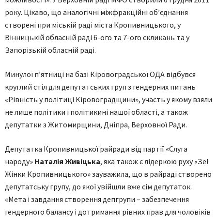
року. Цікаво, що аналогічні міжфракційні об’єднання
створені при міській раді міста Кропивницького, у
Вінницькій обласній раді 6-ого та 7-ого скликань та у
Запорізькій обласній раді.
Минулої п’ятниці на базі Кіровоградської ОДА відбувся
круглий стіл для депутатських груп з гендерних питань
«Рівність у політиці Кіровоградщини», участь у якому взяли
не лише політики і політикині нашої області, а також
депутатки з Житомирщини, Дніпра, Верховної Ради.
Депутатка Кропивницької райради від партії «Слуга
народу»
Наталія Живіцька
, яка також є лідеркою руху «Зе!
Жінки Кропивницького» зауважила, що в райраді створено
депутатську групу, до якої увійшли вже сім депутаток.
«Мета і завдання створення депгрупи – забезпечення
гендерного балансу і дотримання рівних прав для чоловіків