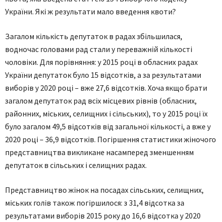
України. Які ж результати мало введення квоти?
Загалом кількість депутаток в радах збільшилася,
водночас головами рад стали у переважній кількості
чоловіки. Для порівняння: у 2015 році в обласних радах
України депутаток було 15 відсотків, а за результатами
виборів у 2020 році – вже 27,6 відсотків. Хоча якщо брати
загалом депутаток рад всіх місцевих рівнів (обласних,
районних, міських, селищних і сільських), то у 2015 році їх
було загалом 49,5 відсотків від загальної кількості, а вже у
2020 році – 36,9 відсотків. Погіршення статистики жіночого
представництва викликане насамперед зменшенням
депутаток в сільських і селищних радах.
Представництво жінок на посадах сільських, селищних,
міських голів також погіршилося: з 31,4 відсотка за
результатами виборів 2015 року до 16,6 відсотка у 2020