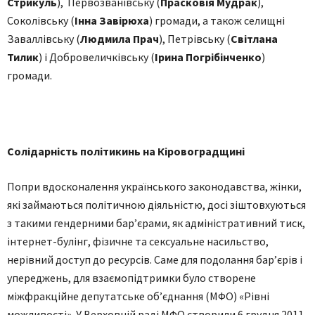
Стрикуль
), Первозванівську (
Прасковія Мудрак
),
Соколівську (
Інна Завірюха
) громади, а також селищні
Заваллівську (
Людмила Прач
), Петрівську (
Світлана
Тилик
) і Добровеличківську (
Ірина
Погрібінченко
)
громади.
Солідарність політикинь на Кіровоградщині
Попри вдосконалення українського законодавства, жінки,
які займаються політичною діяльністю, досі зіштовхуються
з такими гендерними бар’єрами, як адміністративний тиск,
інтернет-булінг, фізичне та сексуальне насильство,
нерівний доступ до ресурсів. Саме для подолання бар’єрів і
упереджень, для взаємопідтримки було створене
міжфракційне депутатське об’єднання (МФО) «Рівні
можливості». У Верховній раді МФО створили 6 грудня 2011