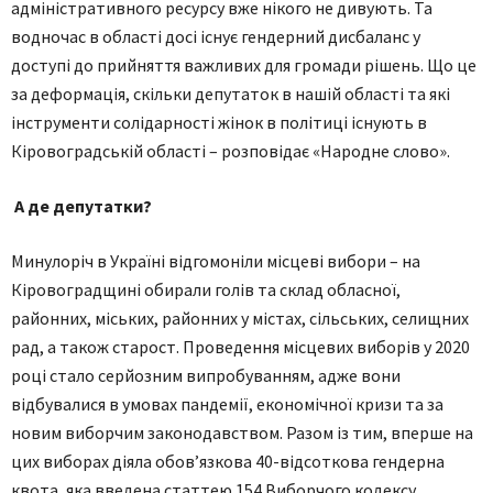
адміністративного ресурсу вже нікого не дивують. Та
водночас в області досі існує гендерний дисбаланс у
доступі до прийняття важливих для громади рішень. Що це
за деформація, скільки депутаток в нашій області та які
інструменти солідарності жінок в політиці існують в
Кіровоградській області – розповідає «Народне слово».
А де депутатки?
Минулоріч в Україні відгомоніли місцеві вибори – на
Кіровоградщині обирали голів та склад обласної,
районних, міських, районних у містах, сільських, селищних
рад, а також старост. Проведення місцевих виборів у 2020
році стало серйозним випробуванням, адже вони
відбувалися в умовах пандемії, економічної кризи та за
новим виборчим законодавством. Разом із тим, вперше на
цих виборах діяла обов’язкова 40-відсоткова гендерна
квота, яка введена статтею 154 Виборчого кодексу