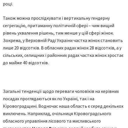
році.
Також можна прослідкувати і вертикальну гендерну
сегрегацію, притаманну політичній сфері – чим вищий
рівень ухвалення рішень, тим менше у цій сфері жінок.
Зокрема, у Верховній Раді України частка жінок становить
лише 20 відсотків. В обласних радах жінок 28 відсотків, а у
сільських, селищних і районних радах частка жінок зростає
до майже 40 відсотків.
Загальні тенденції щодо переваги чоловіків на керівних
посадах проглядаються як по Україні, так і на
Кіровоградщині. Водночас наша область є серед декількох
виключень. Наприклад, очільниця Кіровоградського
обласного управління лісового та мисливського