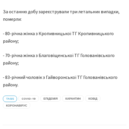
За останню добу зареєстрували три летальних випадки,
померли:
⁃ 80-річна жінка з Кропивницької ТГ Кропивницького
району;
⁃ 70-річна жінка з Благовіщенської ТГ Голованівського
району;
⁃ 83-річний чоловік з Гайворонської ТГ Голованівського
району.
TAGS
COVID-19
ЕПІДЕМІЯ
КАРАНТИН
КОВІД
КОРОНАВІРУС