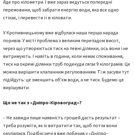
йде про кілометри. І вже зараз ведуться попередні
перемовини, щоб забрати енергію води, яка все одно
стікає, і перевести її в кіловати.
У Кропивницькому вже відбулася наша перша нарада
поривів. У місті проблема з великим перепадом висот,
через що утворюється тиск на певні ділянки, ось вони і не
витримують. І навіть в години, коли немає споживання,
тиск на окремі ділянки труб подекуди сягає 9 кілограмів. Це
можна вирішити клапанним регулюванням. Ті ж засуви тут
підійдуть: це зменшить об’єм води, а не тиск. Будемо це
вирішувати.
Що не так з «Дніпро-Кіровоград»?
– Не завжди лише наявність грошей дасть результат –
треба розуміти, як їх витратити так, щоб потім вони
окупилися. Подібні речі я вже побачив у «Дніпро-