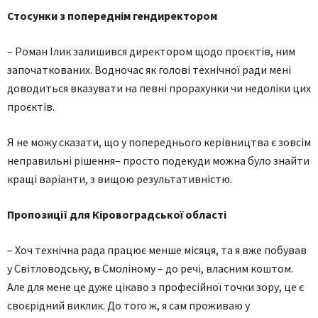
Стосунки з попереднім гендиректором
– Роман Ілик залишився директором щодо проєктів, ним
започаткованих. Водночас як голові технічної ради мені
доводиться вказувати на певні прорахунки чи недоліки цих
проєктів.
Я не можу сказати, що у попереднього керівництва є зовсім
неправильні рішення– просто подекуди можна було знайти
кращі варіанти, з вищою результативністю.
Пропозиції для Кіровоградської області
– Хоч технічна рада працює менше місяця, та я вже побував
у Світловодську, в Смоліному – до речі, власним коштом.
Але для мене це дуже цікаво з професійної точки зору, це є
своєрідний виклик. До того ж, я сам проживаю у