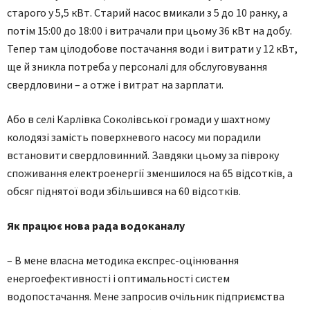
старого у 5,5 кВт. Старий насос вмикали з 5 до 10 ранку, а
потім 15:00 до 18:00 і витрачали при цьому 36 кВт на добу.
Тепер там цілодобове постачання води і витрати у 12 кВт,
ще й зникла потреба у персоналі для обслуговування
свердловини – а отже і витрат на зарплати.
Або в селі Карлівка Соколівської громади у шахтному
колодязі замість поверхневого насосу ми порадили
встановити свердловинний. Завдяки цьому за півроку
споживання електроенергії зменшилося на 65 відсотків, а
обсяг піднятої води збільшився на 60 відсотків.
Як працює нова рада водоканалу
– В мене власна методика експрес-оцінювання
енергоефективності і оптимальності систем
водопостачання. Мене запросив очільник підприємства