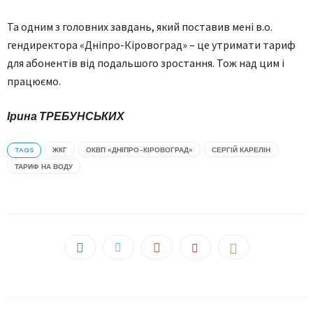
Та одним з головних завдань, який поставив мені в.о.
гендиректора «Дніпро-Кіровоград» – це утримати тариф
для абонентів від подальшого зростання. Тож над цим і
працюємо.
Ірина ТРЕБУНСЬКИХ
TAGS
ЖКГ
ОКВП «ДНІПРО-КІРОВОГРАД»
СЕРГІЙ КАРЕЛІН
ТАРИФ НА ВОДУ