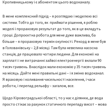
Кропивницькому і є абонентом цього водоканалу.
В мене комплексний підхід – я розглядаю і моделюю всі
системи. Тобто до того, як приймати рішення, я роблю
моделі і прораховую результат до того, як в це вкладуть
гроші. Допроєктна робота для мене дуже важлива, ба
більше – я прораховую термін окупності. Рекорд в мене був
в Голованівську – 2,8 місяці. Там була невелика насосна
станція, де працювало чотири людини. Для економії на
зарплаті і не витрачанні зайвої електроенергії вклали 90
тисяч гривень. Внаслідок мали економію у 35 тисяч гривень
на місяць. Дайте мені правильні дані – і я зміню водоканал.
Я враховую і коливання чисельності населення, і часи
роботи, і перепад рельєфу – загалом, все.
Щодо Кіровоградської області, то у нас є ділянки, де вода
просто стікає за рахунок статичного перепаду висот – мова