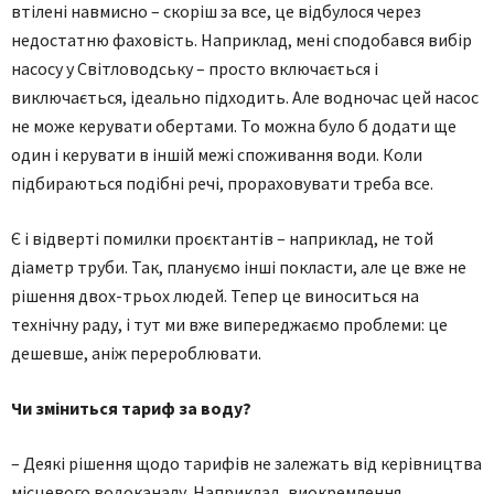
втілені навмисно – скоріш за все, це відбулося через
недостатню фаховість. Наприклад, мені сподобався вибір
насосу у Світловодську – просто включається і
виключається, ідеально підходить. Але водночас цей насос
не може керувати обертами. То можна було б додати ще
один і керувати в іншій межі споживання води. Коли
підбираються подібні речі, прораховувати треба все.
Є і відверті помилки проєктантів – наприклад, не той
діаметр труби. Так, плануємо інші покласти, але це вже не
рішення двох-трьох людей. Тепер це виноситься на
технічну раду, і тут ми вже випереджаємо проблеми: це
дешевше, аніж перероблювати.
Чи зміниться тариф за воду?
– Деякі рішення щодо тарифів не залежать від керівництва
місцевого водоканалу. Наприклад, виокремлення