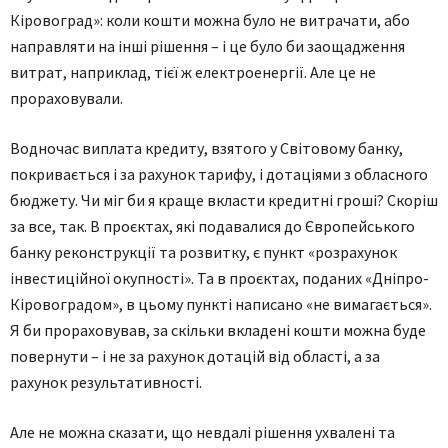
Кіровоград»: коли кошти можна було не витрачати, або
направляти на інші рішення – і це було би заощадження
витрат, наприклад, тієї ж електроенергії. Але це не
прораховували.
Водночас виплата кредиту, взятого у Світовому банку,
покривається і за рахунок тарифу, і дотаціями з обласного
бюджету. Чи міг би я краще вкласти кредитні гроші? Скоріш
за все, так. В проєктах, які подавалися до Європейського
банку реконструкції та розвитку, є пункт «розрахунок
інвестиційної окупності». Та в проєктах, поданих «Дніпро-
Кіровоградом», в цьому пункті написано «не вимагається».
Я би прораховував, за скільки вкладені кошти можна буде
повернути – і не за рахунок дотацій від області, а за
рахунок результативності.
Але не можна сказати, що невдалі рішення ухвалені та