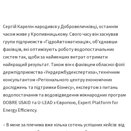
Сергій Карелін народився у Добровеличківці, останнім
часом живе у Кропивницькому. Свого часу він заснував
групи підприємств «ГідроАвтоматизація», об’єднавши
фахівців, які оптимізують роботу водопостачальних
систем так, щоби за найменших витрат отримати
найкращий результат. Також він є фахівцем обласної філії
держпідприємства «Укрдержбудекспертиза»,технічним
консультантом «Регіонального центру економічних
досліджень та підтримки бізнесу», експертом з питань
водопостачання та водовідведення міжнародних програм
DOBRE USAID та U-LEAD з Європою, Expert Platform for
Energy Efficiency.
– В мене за плечима вже кілька сотень успішних кейсів: від