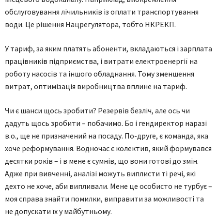
обслуговування лічильників із оплати транспортування
води. Це рішення Нацрегулятора, тобто НКРЕКП.
У тариф, за яким платять абоненти, вкладаються і зарплата
працівників підприємства, і витрати електроенергії на
роботу насосів та іншого обладнання. Тому зменшення
витрат, оптимізація виробництва вплине на тариф.
Чи є шанси щось зробити? Резервів безліч, але ось чи
дадуть щось зробити – побачимо. Бо і гендиректор наразі
в.о., ще не призначений на посаду. По-друге, є команда, яка
хоче реформування. Водночас є колектив, який формувався
десятки років – і в мене є сумнів, що вони готові до змін.
Адже при вивченні, аналізі можуть виплисти ті речі, які
дехто не хоче, аби випливали. Мене це особисто не турбує –
моя справа знайти помилки, виправити за можливості та
не допускати їх у майбутньому.