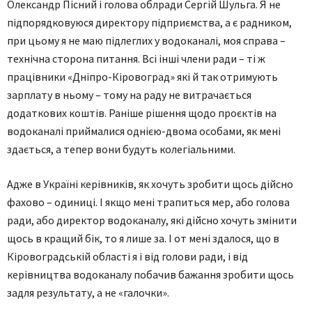
Олександр Пісний і голова облради Сергій Шульга. Я не
підпорядковуюся директору підприємства, а є радником,
при цьому я не маю підлеглих у водоканалі, моя справа –
технічна сторона питання. Всі інші члени ради – ті ж
працівники «Дніпро-Кіровоград» які й так отримують
зарплату в ньому – тому на раду не витрачається
додаткових коштів. Раніше рішення щодо проєктів на
водоканалі приймалися однією-двома особами, як мені
здається, а тепер вони будуть колегіальними.
Адже в Україні керівників, як хочуть зробити щось дійсно
фахово – одиниці. І якщо мені трапиться мер, або голова
ради, або директор водоканалу, які дійсно хочуть змінити
щось в кращий бік, то я лише за. І от мені здалося, що в
Кіровоградській області я і від голови ради, і від
керівництва водоканалу побачив бажання зробити щось
задля результату, а не «галочки».