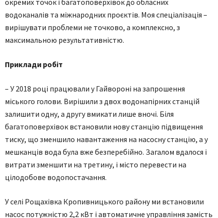
окремих точок і багатоповерхівок до обласних
водоканалів та міжнародних проєктів. Моя спеціалізація –
вирішувати проблеми не точково, а комплексно, з
максимальною результативністю.
Приклади робіт
– У 2018 році працювали у Гайвороні на запрошення
міського голови. Вирішили з двох водонапірних станцій
залишити одну, а другу вмикати лише вночі. Біля
багатоповерхівок встановили нову станцію підвищення
тиску, що зменшило навантаження на насосну станцію, а у
мешканців вода була вже безперебійно. Загалом вдалося і
витрати зменшити на третину, і місто перевести на
цілодобове водопостачання.
У селі Рощахівка Кропивницького району ми встановили
насос потужністю 2,2 кВт і автоматичне управління замість