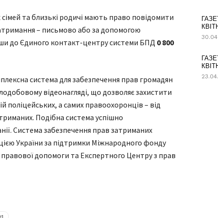
х сімей та близькі родичі мають право повідомити
ГАЗЕ
КВІТ
затримання – письмово або за допомогою
30.04
ши до Єдиного контакт-центру системи БПД
0 800
ГАЗЕ
КВІТ
23.04
мплексна система для забезпечення прав громадян
цілодобовому відеонагляді, що дозволяє захистити
ій поліцейських, а самих правоохоронців – від
атриманих. Подібна система успішно
нії. Система забезпечення прав затриманих
ією України за підтримки Міжнародного фонду
ї правової допомоги та Експертного Центру з прав
№1