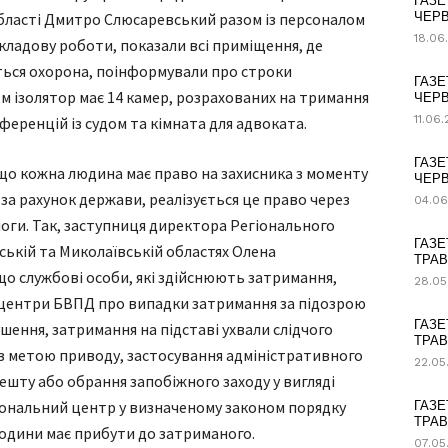
ГАЗЕ
області Дмитро Слюсаревський разом із персоналом
ЧЕРВ
18.06
кладову роботи, показали всі приміщення, де
ться охорона, поінформували про строки
ГАЗЕ
м ізолятор має 14 камер, розрахованих на тримання
ЧЕРВ
11.06
нференцій із судом та кімната для адвоката.
ГАЗЕ
що кожна людина має право на захисника з моменту
ЧЕРВ
за рахунок держави, реалізується це право через
04.06
оги. Так, заступниця директора Регіонального
ГАЗЕ
ській та Миколаївській областях Олена
ТРАВ
о службові особи, які здійснюють затримання,
28.05
 центри БВПД про випадки затримання за підозрою
ГАЗЕ
ення, затримання на підставі ухвали слідчого
ТРАВ
я з метою приводу, застосування адміністративного
22.05
ешту або обрання запобіжного заходу у вигляді
гіональний центр у визначеному законом порядку
ГАЗЕ
ТРАВ
години має прибути до затриманого.
07.05