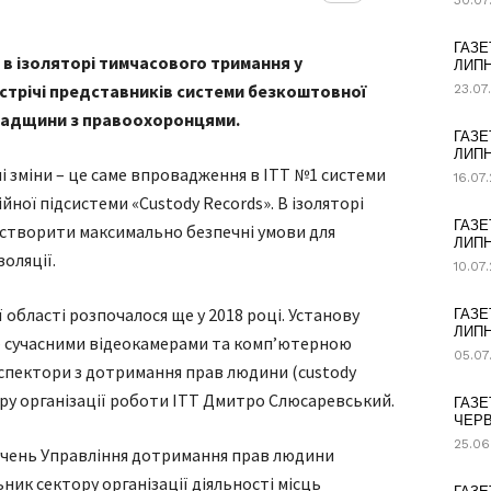
30.07
ГАЗЕ
в ізоляторі тимчасового тримання у
ЛИПН
стрічі представників системи безкоштовної
23.07
радщини з правоохоронцями.
ГАЗЕ
ЛИПН
і зміни – це саме впровадження в ІТТ №1 системи
16.07
ної підсистеми «Custody Records». В ізоляторі
ГАЗЕ
створити максимально безпечні умови для
ЛИПН
золяції.
10.07
області розпочалося ще у 2018 році. Установу
ГАЗЕ
ЛИПН
 сучасними відеокамерами та комп’ютерною
05.07
нспектори з дотримання прав людини (сustody
тору організації роботи ІТТ Дмитро Слюсаревський.
ГАЗЕ
ЧЕРВ
25.06
учень Управління дотримання прав людини
ник сектору організації діяльності місць