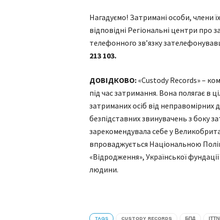
Нагадуємо! Затримані особи, члени ї
відповідні Регіональні центри про 
телефонного зв’язку зателефонував
213 103.
ДОВІДКОВО:
«Custody Records» – ко
під час затримання. Вона полягає в 
затриманих осіб від неправомірних д
безпідставних звинувачень з боку з
зарекомендувала себе у Великобрита
впроваджується Національною Поліц
«Відродження», Української фундаці
людини.
TAGS
CUSTODY RECORDS
БПД
ІТТ