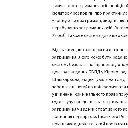
тимчасового тримання осіб поліції 
ізолятору розповіли про практичну с
утримуються затримані, як здійснює
перебування затриманих осіб. Загало
28 осіб. Також є система для відеоко
Відзначимо, що законом визначено, 
затримання, якого може бути надано 
систему безоплатної правової допом
центру з надання БВПД у Кіровоград
Шишкарьова, акцентувала на тому, щ
зобов’язані негайно поінформувати
у вчиненні кримінального правопоруш
судді, суду про дозвіл на затриманн
затримання чи адміністративного ар
тримання під вартою. Після чого Ре
призначає адвоката, який протягом 