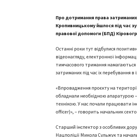
Про дотримання права затриманих 
Кропивницькому йшлося під час зу
правової допомоги (БПД) Кіровог
Останні роки тут відбулися позитивн
відеонагляду, електронної інформацій
тимчасового тримання намагаються 
затриманих під час їх перебування в і
«Впровадження проєкту на території 
обладнали необхідною апаратурою –
технікою. У нас почали працювати і
officer)», – говорить начальник сек
Старший інспектор з особливих дор
Нацполіції Микола Сульжук та началь